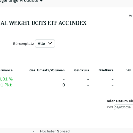
ugehörige Produkte
An
UAL WEIGHT UCITS ETF ACC INDEX
Alle
Börsenplatz
ormance
Ges. Umsatz/Volumen
Geldkurs
Briefkurs
Vol.
0,01
%
-
-
-
01
Pkt.
0
-
-
oder Datum ei
von
-
Höchster Spread