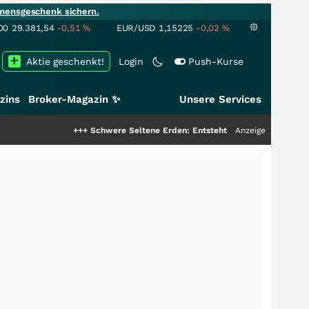
mensgeschenk sichern.
00
29.381,54
-0,51
%
EUR/USD
1,15225
-0,02
%
Aktie geschenkt!
Login
Push-Kurse
zins
Broker-Magazin ✨
Unsere Services
+++
Schwere Seltene Erden: Entsteht hier die nächste Milliarden
Anzeige