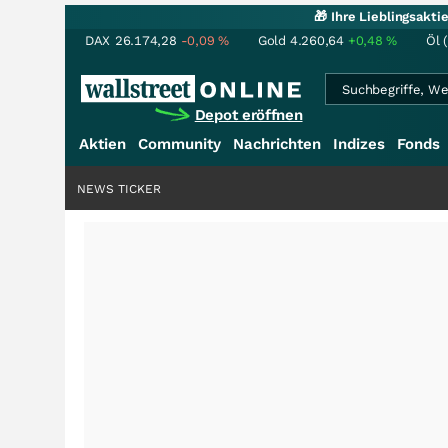
🎁 Ihre Lieblingsakt
DAX
26.174,28
-0,09
%
Gold
4.260,64
+0,48
%
Öl 
Depot eröffnen
Aktien
Community
Nachrichten
Indizes
Fonds
NEWS TICKER