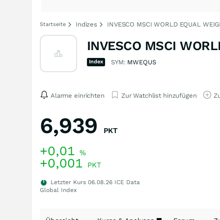
Indizes
INVESCO MSCI WORLD EQUAL WEIGH
Startseite
INVESCO MSCI WORLD
Index
SYM:
MWEQUS
Alarme einrichten
Zur Watchlist hinzufügen
Zu
6,939
PKT
+0,01
%
+0,001
PKT
Letzter Kurs
06.08.26
ICE Data
Global Index