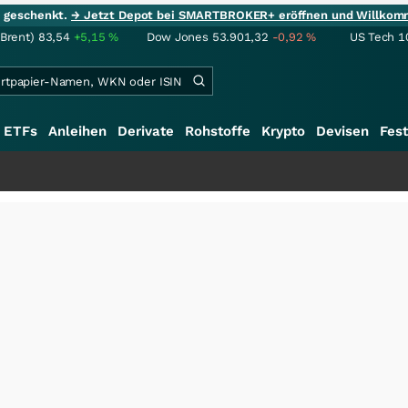
ie geschenkt.
→ Jetzt Depot bei SMARTBROKER+ eröffnen und Willkom
(Brent)
83,54
+5,15
%
Dow Jones
53.901,32
-0,92
%
US Tech 1
ETFs
Anleihen
Derivate
Rohstoffe
Krypto
Devisen
Fest