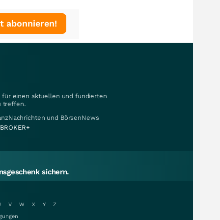
t abonnieren!
für einen aktuellen und fundierten
 treffen.
nanzNachrichten und BörsenNews
BROKER+
sgeschenk sichern.
U
V
W
X
Y
Z
gungen