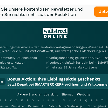
 Sie unsere kostenlosen Newsletter und
Jetz
n Sie nichts mehr aus der Redaktion
instellungsmerkmal als den zentralen verlagsunabhängigen Wissens-Hub 
 in die Börsen- und Wirtschaftswelt, um strategische Entscheidungen zu
Community Deutschlands
✅ verlagsunabhängige Partner ARIVA, Fi
gistrierte Nutzer
✅ Jederzeit einfach handeln beim
SMART
räge pro Tag
✅ mehr als 25 Jahre Marktpräsenz
Bonus Aktion:
Ihre Lieblingsaktie geschenkt!
rn
Jetzt Depot bei SMARTBROKER+ eröffnen und Willkommen
Aktien-Branchen Übersicht
Sitemap
Werbung
A
B
C
D
E
F
G
H
I
J
K
L
M
N
O
P
Q
R
S
T
essum
Disclaimer
Datenschutz
Datenschutz-Einstellungen
Nutzungsbedin