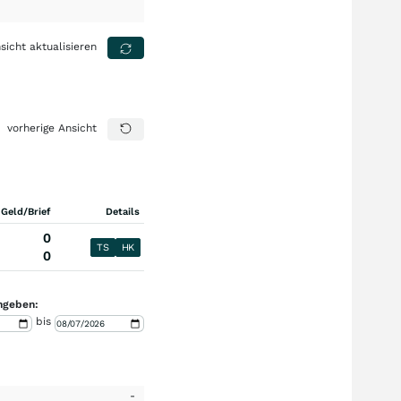
sicht aktualisieren
vorherige Ansicht
 Geld/Brief
Details
0
TS
HK
0
ngeben:
bis
-