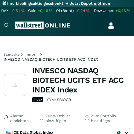
🎁 Ihre Lieblingsaktie geschenkt.
→ Jetzt Depot eröffnen
DAX
-0,51
%
Gold
+0,46
%
Öl (Brent)
-0,24
%
Dow Jones
+0,46
%
Indizes
Startseite
INVESCO NASDAQ BIOTECH UCITS ETF ACC INDEX
INVESCO NASDAQ
BIOTECH UCITS ETF ACC
INDEX Index
Index
SYM:
SBIOGB
Alarme
Zur Watchlist
Zum Portfolio
einrichten
hinzufügen
hinzufügen
ICE Data Global Index