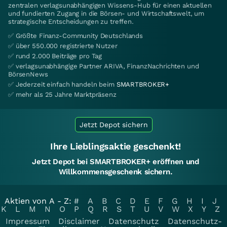
zentralen verlagsunabhängigen Wissens-Hub für einen aktuellen
und fundierten Zugang in die Börsen- und Wirtschaftswelt, um
strategische Entscheidungen zu treffen.
✅ Größte Finanz-Community Deutschlands
✅ über 550.000 registrierte Nutzer
✅ rund 2.000 Beiträge pro Tag
✅ verlagsunabhängige Partner ARIVA, FinanzNachrichten und
BörsenNews
✅ Jederzeit einfach handeln beim
SMARTBROKER+
✅ mehr als 25 Jahre Marktpräsenz
Jetzt Depot sichern
Ihre Lieblingsaktie geschenkt!
Jetzt Depot bei SMARTBROKER+ eröffnen und
Willkommensgeschenk sichern.
Aktien von A - Z:
#
A
B
C
D
E
F
G
H
I
J
K
L
M
N
O
P
Q
R
S
T
U
V
W
X
Y
Z
Impressum
Disclaimer
Datenschutz
Datenschutz-