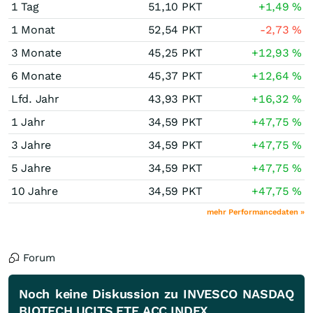
1 Tag
51,10
PKT
+1,49
%
1 Monat
52,54
PKT
-2,73
%
3 Monate
45,25
PKT
+12,93
%
6 Monate
45,37
PKT
+12,64
%
Lfd. Jahr
43,93
PKT
+16,32
%
1 Jahr
34,59
PKT
+47,75
%
3 Jahre
34,59
PKT
+47,75
%
5 Jahre
34,59
PKT
+47,75
%
10 Jahre
34,59
PKT
+47,75
%
mehr Performancedaten »
Forum
Noch keine Diskussion zu INVESCO NASDAQ
BIOTECH UCITS ETF ACC INDEX