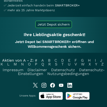
BörsenNews
✅ Jederzeit einfach handeln beim
SMARTBROKER+
✅ mehr als 25 Jahre Marktpräsenz
Jetzt Depot sichern
Ihre Lieblingsaktie geschenkt!
Jetzt Depot bei SMARTBROKER+ eröffnen und
Willkommensgeschenk sichern.
Aktien von A - Z:
#
A
B
C
D
E
F
G
H
I
J
K
L
M
N
O
P
Q
R
S
T
U
V
W
X
Y
Z
Impressum
Disclaimer
Datenschutz
Datenschutz-
Einstellungen
Nutzungsbedingungen
Unsere Apps: