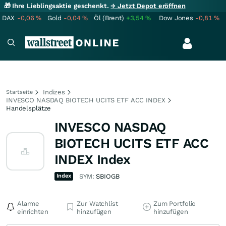
🎁 Ihre Lieblingsaktie geschenkt.
→ Jetzt Depot eröffnen
DAX
-0,06
%
Gold
-0,04
%
Öl (Brent)
+3,54
%
Dow Jones
-0,81
%
Indizes
Startseite
INVESCO NASDAQ BIOTECH UCITS ETF ACC INDEX
Handelsplätze
INVESCO NASDAQ
BIOTECH UCITS ETF ACC
INDEX Index
Index
SYM:
SBIOGB
Alarme
Zur Watchlist
Zum Portfolio
einrichten
hinzufügen
hinzufügen