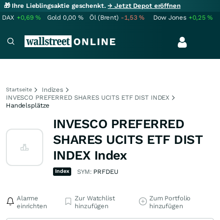
🎁 Ihre Lieblingsaktie geschenkt.
→ Jetzt Depot eröffnen
DAX
+0,69
%
Gold
0,00
%
Öl (Brent)
-1,53
%
Dow Jones
+0,25
%
Indizes
Startseite
INVESCO PREFERRED SHARES UCITS ETF DIST INDEX
Handelsplätze
INVESCO PREFERRED
SHARES UCITS ETF DIST
INDEX Index
Index
SYM:
PRFDEU
Alarme
Zur Watchlist
Zum Portfolio
einrichten
hinzufügen
hinzufügen