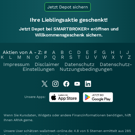
Jetzt Depot sichern
Ihre Lieblingsaktie geschenkt!
Jetzt Depot bei SMARTBROKER+ eröffnen und
Willkommensgeschenk sichern.
Aktien von A - Z:
#
A
B
C
D
E
F
G
H
I
J
K
L
M
N
O
P
Q
R
S
T
U
V
W
X
Y
Z
Impressum
Disclaimer
Datenschutz
Datenschutz-
Einstellungen
Nutzungsbedingungen
Unsere Apps:
Wenn Sie Kursdaten, Widgets oder andere Finanzinformationen benötigen, hilft
Ihnen
ARIVA
gerne.
Unsere User schätzen wallstreet-online.de: 4.8 von 5 Sternen ermittelt aus 285