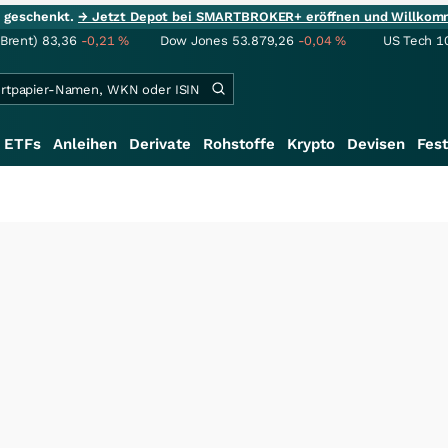
ie geschenkt.
→ Jetzt Depot bei SMARTBROKER+ eröffnen und Willkom
(Brent)
83,36
-0,21
%
Dow Jones
53.879,26
-0,04
%
US Tech 1
ETFs
Anleihen
Derivate
Rohstoffe
Krypto
Devisen
Fest