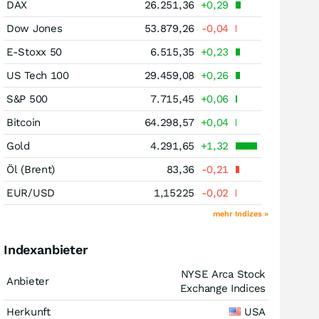
DAX
26.251,36
+0,29
Dow Jones
53.879,26
-0,04
E-Stoxx 50
6.515,35
+0,23
US Tech 100
29.459,08
+0,26
S&P 500
7.715,45
+0,06
Bitcoin
64.298,57
+0,04
Gold
4.291,65
+1,32
Öl (Brent)
83,36
-0,21
EUR/USD
1,15225
-0,02
mehr Indizes »
Indexanbieter
NYSE Arca Stock
Anbieter
Exchange Indices
Herkunft
USA