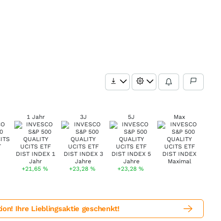
1 Jahr
3J
5J
Max
+21,65
%
+23,28
%
+23,28
%
! Ihre Lieblingsaktie geschenkt!