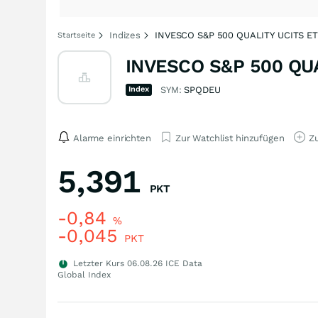
Indizes
INVESCO S&P 500 QUALITY UCITS ET
Startseite
INVESCO S&P 500 QUA
Index
SYM:
SPQDEU
Alarme einrichten
Zur Watchlist hinzufügen
Zu
5,391
PKT
-0,84
%
-0,045
PKT
Letzter Kurs
06.08.26
ICE Data
Global Index