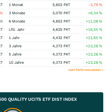
KT
1 Monat
5,603
PKT
-3,79
%
%
3 Monate
5,070
PKT
+6,34
%
26
6 Monate
4,853
PKT
+11,08
%
KT
Lfd. Jahr
4,625
PKT
+16,55
%
KT
1 Jahr
4,432
PKT
+21,65
%
KT
3 Jahre
4,373
PKT
+23,28
%
KT
5 Jahre
4,373
PKT
+23,28
%
KT
10 Jahre
4,373
PKT
+23,28
%
mehr Performancedaten »
 500 QUALITY UCITS ETF DIST INDEX