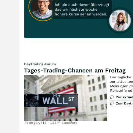
Daytrading-Forum
Tages-Trading-Chancen am Freitag
Der tägliche
zur aktuelle
Meinungen de
Rohstoffe od
Zur aktue
Zum Dayt
Foto: gary718 - 123RF Stockfoto