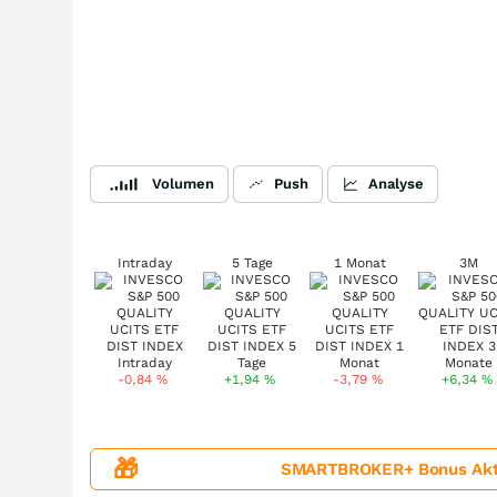
Volumen
Push
Analyse
Intraday
5 Tage
1 Monat
3M
-0,84
%
+1,94
%
-3,79
%
+6,34
%
🎁
SMARTBROKER+ Bonus Aktion