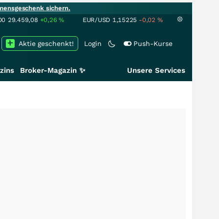
mensgeschenk sichern.
00
29.459,08
+0,26
%
EUR/USD
1,15225
-0,02
%
Aktie geschenkt!
Login
Push-Kurse
zins
Broker-Magazin ✨
Unsere Services