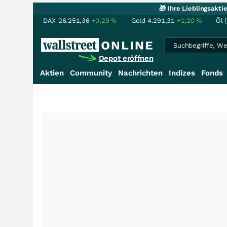
🎁 Ihre Lieblingsakt
DAX
26.251,36
+0,29
%
Gold
4.291,31
+1,20
%
Öl 
Depot eröffnen
Aktien
Community
Nachrichten
Indizes
Fonds