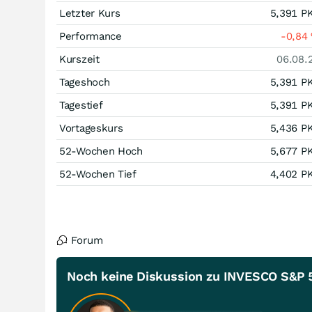
Letzter Kurs
5,391
P
Performance
-0,84
Kurszeit
06.08.
Tageshoch
5,391
P
Tagestief
5,391
P
Vortageskurs
5,436
P
52-Wochen Hoch
5,677
P
52-Wochen Tief
4,402
P
Forum
Noch keine Diskussion zu INVESCO S&P