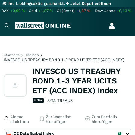
🎁 Ihre Lieblingsaktie geschenkt.
→ Jetzt Depot eröffnen
DAX
+0,69
%
Gold
+1,87
%
Öl (Brent)
-1,87
%
Dow Jones
+0,13
%
Indizes
Startseite
INVESCO US TREASURY BOND 1-3 YEAR UCITS ETF (ACC INDEX)
INVESCO US TREASURY
BOND 1-3 YEAR UCITS
ETF (ACC INDEX) Index
Index
SYM:
TR3AUS
Alarme
Zur Watchlist
Zum Portfolio
einrichten
hinzufügen
hinzufügen
ICE Data Global Index