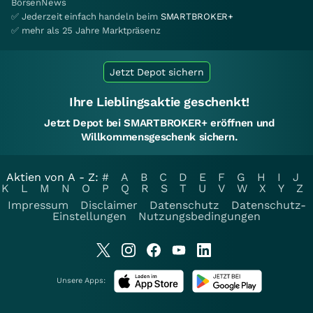
BörsenNews
✅ Jederzeit einfach handeln beim
SMARTBROKER+
✅ mehr als 25 Jahre Marktpräsenz
Jetzt Depot sichern
Ihre Lieblingsaktie geschenkt!
Jetzt Depot bei SMARTBROKER+ eröffnen und
Willkommensgeschenk sichern.
Aktien von A - Z:
#
A
B
C
D
E
F
G
H
I
J
K
L
M
N
O
P
Q
R
S
T
U
V
W
X
Y
Z
Impressum
Disclaimer
Datenschutz
Datenschutz-
Einstellungen
Nutzungsbedingungen
Unsere Apps: