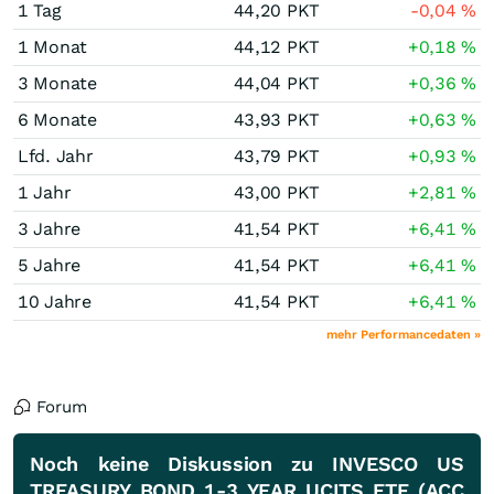
1 Tag
44,20
PKT
-0,04
%
1 Monat
44,12
PKT
+0,18
%
3 Monate
44,04
PKT
+0,36
%
6 Monate
43,93
PKT
+0,63
%
Lfd. Jahr
43,79
PKT
+0,93
%
1 Jahr
43,00
PKT
+2,81
%
3 Jahre
41,54
PKT
+6,41
%
5 Jahre
41,54
PKT
+6,41
%
10 Jahre
41,54
PKT
+6,41
%
mehr Performancedaten »
Forum
Noch keine Diskussion zu INVESCO US
TREASURY BOND 1-3 YEAR UCITS ETF (ACC