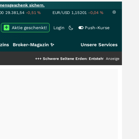
mensgeschenk sichern.
00
29.381,54
-0,51
%
EUR/USD
1,15201
-0,04
%
Aktie geschenkt!
Login
Push-Kurse
zins
Broker-Magazin ✨
Unsere Services
+++
Schwere Seltene Erden: Entsteht hier die nächste Milliarde
Anzeige