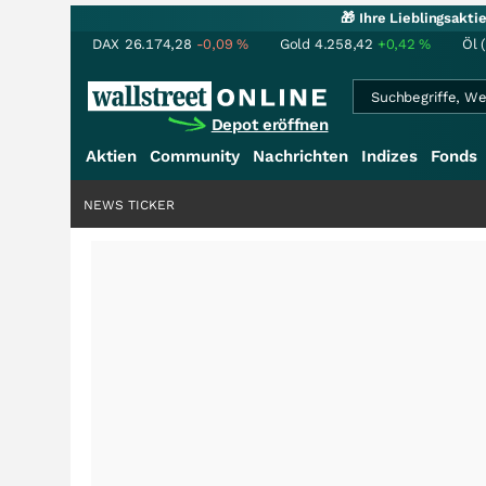
🎁 Ihre Lieblingsakt
DAX
26.174,28
-0,09
%
Gold
4.258,42
+0,42
%
Öl 
Depot eröffnen
Aktien
Community
Nachrichten
Indizes
Fonds
NEWS TICKER