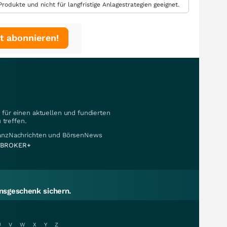
rodukte und nicht für langfristige Anlagestrategien geeignet.
t abonnieren!
für einen aktuellen und fundierten
 treffen.
nanzNachrichten und BörsenNews
BROKER+
sgeschenk sichern.
U
V
W
X
Y
Z