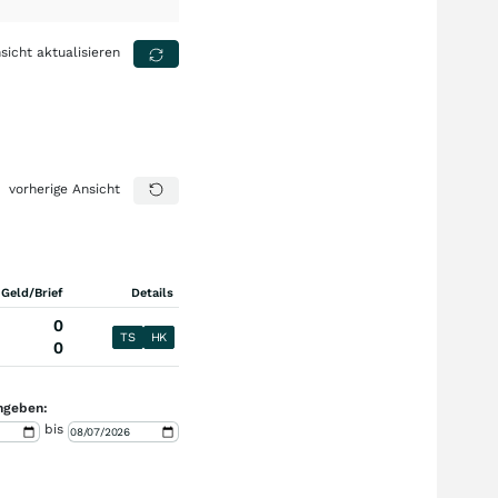
sicht aktualisieren
vorherige Ansicht
 Geld/Brief
Details
0
TS
HK
0
ngeben:
bis