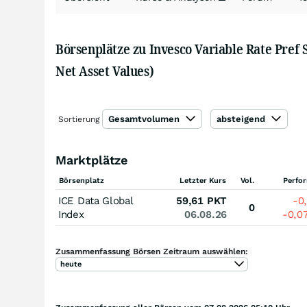
Börsenplätze zu Invesco Variable Rate Pref
Net Asset Values)
Gesamtvolumen
absteigend
Sortierung
Marktplätze
Börsenplatz
Letzter Kurs
Vol.
Perfo
ICE Data Global
59,61
PKT
-0
0
Index
06.08.26
-0,0
Zusammenfassung Börsen Zeitraum auswählen:
heute