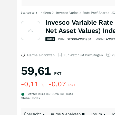
Indizes
Invesco Variable Rate Pref Shares UC
Startseite
Invesco Variable Rate
Net Asset Values) Ind
Index
ISIN:
DE000A2SD9S1
WKN:
A2SD
Alarme einrichten
Zur Watchlist hinzufügen
Zu
59,61
PKT
-0,11
-0,07
%
PKT
Letzter Kurs
06.08.26
ICE Data
Global Index
Übersicht
Kurse & Analysen
Forum
T