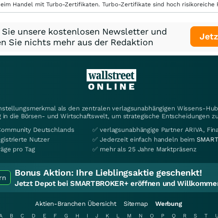
eim Handel mit Turbo-Zertifikaten. Turbo-Zertifikate sind hoch risikoreiche P
 Sie unsere kostenlosen Newsletter und
Jetz
n Sie nichts mehr aus der Redaktion
instellungsmerkmal als den zentralen verlagsunabhängigen Wissens-Hub 
 in die Börsen- und Wirtschaftswelt, um strategische Entscheidungen zu
Community Deutschlands
✅ verlagsunabhängige Partner ARIVA, Fi
gistrierte Nutzer
✅ Jederzeit einfach handeln beim
SMART
räge pro Tag
✅ mehr als 25 Jahre Marktpräsenz
Bonus Aktion:
Ihre Lieblingsaktie geschenkt!
rn
Jetzt Depot bei SMARTBROKER+ eröffnen und Willkommen
Aktien-Branchen Übersicht
Sitemap
Werbung
A
B
C
D
E
F
G
H
I
J
K
L
M
N
O
P
Q
R
S
T