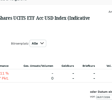
An
 Shares UCITS ETF Acc USD Index (Indicative
Alle
Börsenplatz
rmance
Ges. Umsatz/Volumen
Geldkurs
Briefkurs
Vol.
,11
%
-
-
-
7
Pkt.
0
-
-
oder Datum ei
von