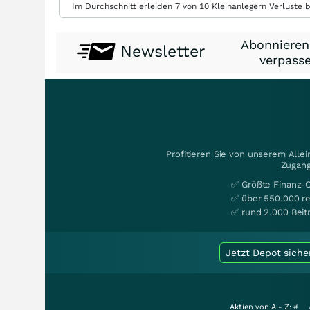
Im Durchschnitt erleiden 7 von 10 Kleinanlegern Verluste b
Abonnieren
Newsletter
verpasse
Profitieren Sie von unserem Alle
Zugang
✅ Größte Finanz-
✅ über 550.000 re
✅ rund 2.000 Beit
Jetzt Depot siche
Aktien von A - Z:
#