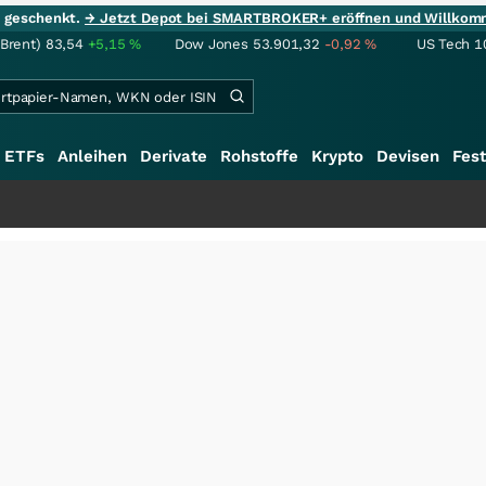
ie geschenkt.
→ Jetzt Depot bei SMARTBROKER+ eröffnen und Willkom
(Brent)
83,54
+5,15
%
Dow Jones
53.901,32
-0,92
%
US Tech 1
ETFs
Anleihen
Derivate
Rohstoffe
Krypto
Devisen
Fest