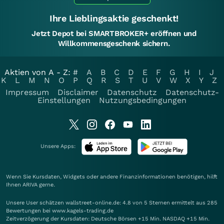
Ihre Lieblingsaktie geschenkt!
Jetzt Depot bei SMARTBROKER+ eröffnen und
Willkommensgeschenk sichern.
Aktien von A - Z:
#
A
B
C
D
E
F
G
H
I
J
K
L
M
N
O
P
Q
R
S
T
U
V
W
X
Y
Z
Impressum
Disclaimer
Datenschutz
Datenschutz-
Einstellungen
Nutzungsbedingungen
Unsere Apps:
Wenn Sie Kursdaten, Widgets oder andere Finanzinformationen benötigen, hilft
Ihnen
ARIVA
gerne.
Unsere User schätzen wallstreet-online.de: 4.8 von 5 Sternen ermittelt aus 285
Bewertungen bei www.kagels-trading.de
Zeitverzögerung der Kursdaten: Deutsche Börsen +15 Min. NASDAQ +15 Min.