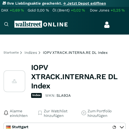
🎁 Ihre Lieblingsaktie geschenkt.
→ Jetzt Depot eröffnen
DAX
+0,69
%
Gold
0,00
%
Öl (Brent)
+0,02
%
Dow Jones
+0,25
%
Indizes
IOPV XTRACK.INTERNA.RE DL Index
Startseite
IOPV
XTRACK.INTERNA.RE DL
Index
Index
WKN:
SLA92A
Alarme
Zur Watchlist
Zum Portfolio
einrichten
hinzufügen
hinzufügen
Stuttgart