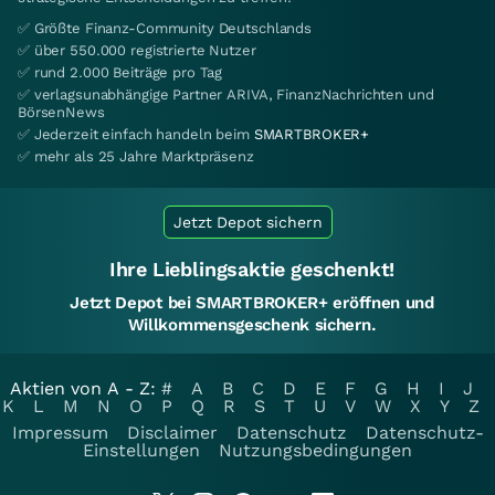
✅ Größte Finanz-Community Deutschlands
✅ über 550.000 registrierte Nutzer
✅ rund 2.000 Beiträge pro Tag
✅ verlagsunabhängige Partner ARIVA, FinanzNachrichten und
BörsenNews
✅ Jederzeit einfach handeln beim
SMARTBROKER+
✅ mehr als 25 Jahre Marktpräsenz
Jetzt Depot sichern
Ihre Lieblingsaktie geschenkt!
Jetzt Depot bei SMARTBROKER+ eröffnen und
Willkommensgeschenk sichern.
Aktien von A - Z:
#
A
B
C
D
E
F
G
H
I
J
K
L
M
N
O
P
Q
R
S
T
U
V
W
X
Y
Z
Impressum
Disclaimer
Datenschutz
Datenschutz-
Einstellungen
Nutzungsbedingungen