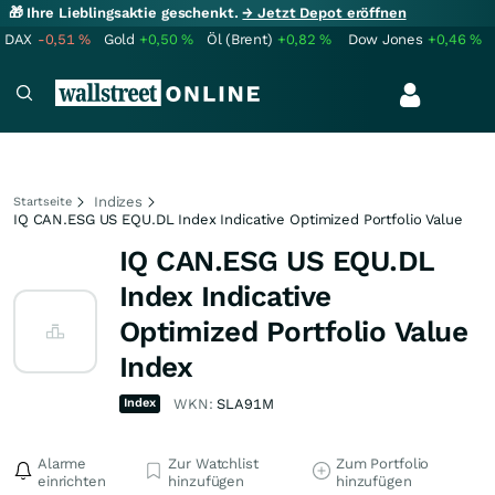
🎁 Ihre Lieblingsaktie geschenkt.
→ Jetzt Depot eröffnen
DAX
-0,51
%
Gold
+0,50
%
Öl (Brent)
+0,82
%
Dow Jones
+0,46
%
Indizes
Startseite
IQ CAN.ESG US EQU.DL Index Indicative Optimized Portfolio Value
IQ CAN.ESG US EQU.DL
Index Indicative
Optimized Portfolio Value
Index
Index
WKN:
SLA91M
Alarme
Zur Watchlist
Zum Portfolio
einrichten
hinzufügen
hinzufügen