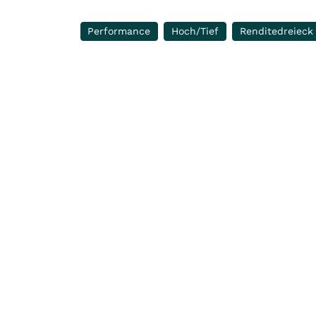
Performance
Hoch/Tief
Renditedreieck