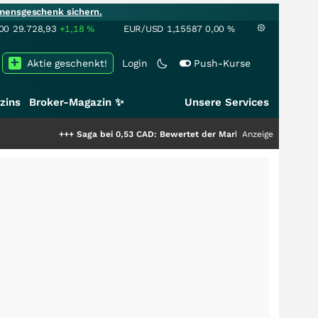
mensgeschenk sichern.
00
29.728,93
+1,18
%
EUR/USD
1,15587
0,00
%
Aktie geschenkt!
Login
Push-Kurse
zins
Broker-Magazin ✨
Unsere Services
+++
Saga bei 0,53 CAD: Bewertet der Markt noch immer nur die Hälfte de
Anzeige