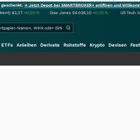
ie geschenkt.
→ Jetzt Depot bei SMARTBROKER+ eröffnen und Willkom
Brent)
82,27
+0,02
%
Dow Jones
54.036,10
+0,25
%
US Tech 1
ETFs
Anleihen
Derivate
Rohstoffe
Krypto
Devisen
Fest