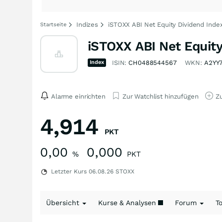
Indizes
iSTOXX ABI Net Equity Dividend Index
Startseite
iSTOXX ABI Net Equity
Index
ISIN:
CH0488544567
WKN:
A2YY
Alarme einrichten
Zur Watchlist hinzufügen
Zu
4,914
PKT
0,00
0,000
%
PKT
Letzter Kurs
06.08.26
STOXX
Übersicht
Kurse & Analysen
Forum
T