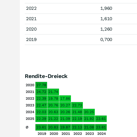
2022
1,960
2021
1,610
2020
1,260
2019
0,700
Rendite-Dreieck
2020
27.78
2021
24.72
21.74
2022
22.39
19.78
17.86
2023
22.47
20.76
20.27
22.73
2024
22.03
20.63
20.26
21.48
20.25
2025
22.29
21.22
21.09
22.19
21.92
23.61
Ø
23.61
20.83
19.87
22.13
21.08
23.61
2019
2020
2021
2022
2023
2024