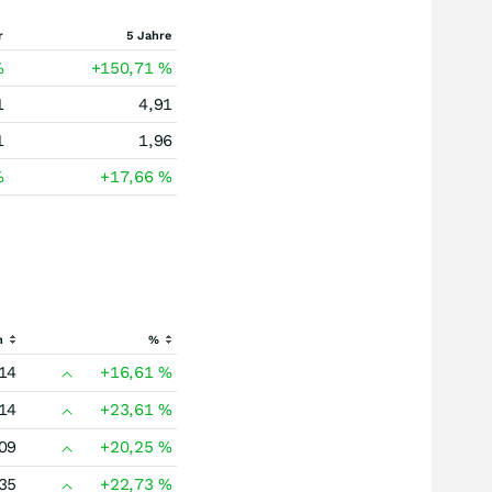
r
5 Jahre
%
+150,71
%
1
4,91
1
1,96
%
+17,66
%
h
%
14
+16,61
%
14
+23,61
%
09
+20,25
%
35
+22,73
%