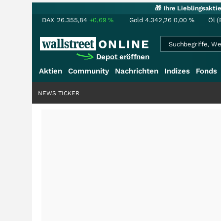
🎁 Ihre Lieblingsakt
DAX
26.355,84
+0,69
%
Gold
4.342,26
0,00
%
Öl (
Depot eröffnen
Aktien
Community
Nachrichten
Indizes
Fonds
NEWS TICKER