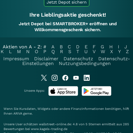
Jetzt Depot sichern
Ihre Lieblingsaktie geschenkt!
Jetzt Depot bei SMARTBROKER+ eröffnen und
Willkommensgeschenk sichern.
Aktien von A - Z:
#
A
B
C
D
E
F
G
H
I
J
K
L
M
N
O
P
Q
R
S
T
U
V
W
X
Y
Z
Impressum
Disclaimer
Datenschutz
Datenschutz-
Einstellungen
Nutzungsbedingungen
Unsere Apps:
Wenn Sie Kursdaten, Widgets oder andere Finanzinformationen benötigen, hilft
Ihnen
ARIVA
gerne.
Unsere User schätzen wallstreet-online.de: 4.8 von 5 Sternen ermittelt aus 285
Bewertungen bei www.kagels-trading.de