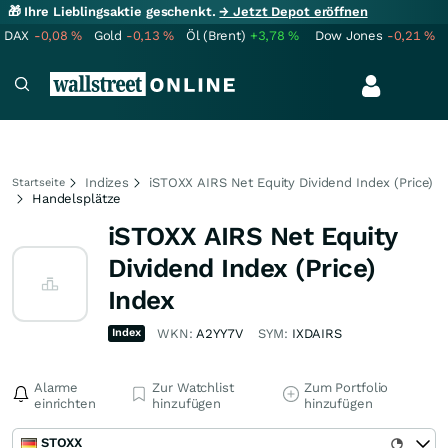
🎁 Ihre Lieblingsaktie geschenkt.
→ Jetzt Depot eröffnen
DAX
-0,08
%
Gold
-0,13
%
Öl (Brent)
+3,78
%
Dow Jones
-0,21
%
Indizes
iSTOXX AIRS Net Equity Dividend Index (Price)
Startseite
Handelsplätze
iSTOXX AIRS Net Equity
Dividend Index (Price)
Index
Index
WKN:
A2YY7V
SYM:
IXDAIRS
Alarme
Zur Watchlist
Zum Portfolio
einrichten
hinzufügen
hinzufügen
STOXX