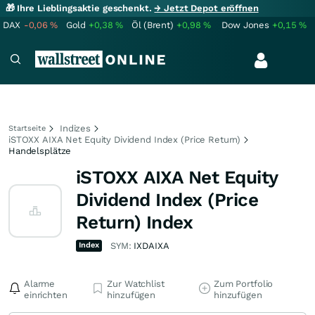
🎁 Ihre Lieblingsaktie geschenkt.
→ Jetzt Depot eröffnen
DAX
-0,06
%
Gold
+0,38
%
Öl (Brent)
+0,98
%
Dow Jones
+0,15
%
Indizes
Startseite
iSTOXX AIXA Net Equity Dividend Index (Price Return)
Handelsplätze
iSTOXX AIXA Net Equity
Dividend Index (Price
Return) Index
Index
SYM:
IXDAIXA
Alarme
Zur Watchlist
Zum Portfolio
einrichten
hinzufügen
hinzufügen