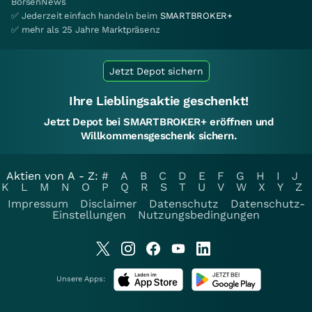
BörsenNews
✅ Jederzeit einfach handeln beim
SMARTBROKER+
✅ mehr als 25 Jahre Marktpräsenz
Jetzt Depot sichern
Ihre Lieblingsaktie geschenkt!
Jetzt Depot bei SMARTBROKER+ eröffnen und
Willkommensgeschenk sichern.
Aktien von A - Z:
#
A
B
C
D
E
F
G
H
I
J
K
L
M
N
O
P
Q
R
S
T
U
V
W
X
Y
Z
Impressum
Disclaimer
Datenschutz
Datenschutz-
Einstellungen
Nutzungsbedingungen
Unsere Apps: