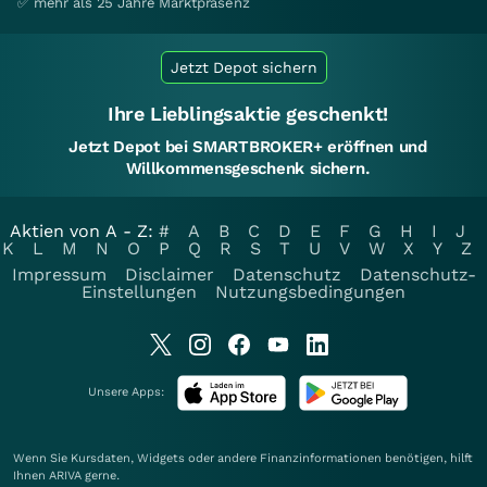
✅ mehr als 25 Jahre Marktpräsenz
Jetzt Depot sichern
Ihre Lieblingsaktie geschenkt!
Jetzt Depot bei SMARTBROKER+ eröffnen und
Willkommensgeschenk sichern.
Aktien von A - Z:
#
A
B
C
D
E
F
G
H
I
J
K
L
M
N
O
P
Q
R
S
T
U
V
W
X
Y
Z
Impressum
Disclaimer
Datenschutz
Datenschutz-
Einstellungen
Nutzungsbedingungen
Unsere Apps:
Wenn Sie Kursdaten, Widgets oder andere Finanzinformationen benötigen, hilft
Ihnen
ARIVA
gerne.