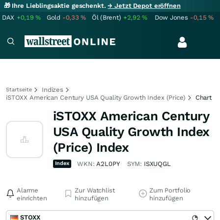
🎁 Ihre Lieblingsaktie geschenkt.
→ Jetzt Depot eröffnen
DAX
+0,19
%
Gold
-0,33
%
Öl (Brent)
+2,92
%
Dow Jones
-0,15
%
Indizes
Startseite
iSTOXX American Century USA Quality Growth Index (Price)
Chart
iSTOXX American Century
USA Quality Growth Index
(Price) Index
Index
WKN:
A2L0PY
SYM:
ISXUQGL
Alarme
Zur Watchlist
Zum Portfolio
einrichten
hinzufügen
hinzufügen
STOXX