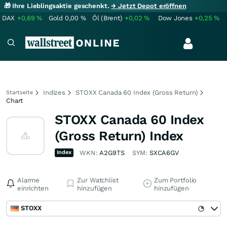
🎁 Ihre Lieblingsaktie geschenkt.
→ Jetzt Depot eröffnen
DAX
+0,69
%
Gold
0,00
%
Öl (Brent)
+0,02
%
Dow Jones
+0,25
%
Indizes
STOXX Canada 60 Index (Gross Return)
Startseite
Chart
STOXX Canada 60 Index
(Gross Return) Index
Index
WKN:
A2G9TS
SYM:
SXCA6GV
Alarme
Zur Watchlist
Zum Portfolio
einrichten
hinzufügen
hinzufügen
STOXX