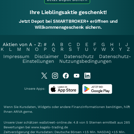
Ihre Lieblingsaktie geschenkt!
Jetzt Depot bei SMARTBROKER+ eröffnen und
Willkommensgeschenk sichern.
Aktien von A - Z:
#
A
B
C
D
E
F
G
H
I
J
K
L
M
N
O
P
Q
R
S
T
U
V
W
X
Y
Z
Impressum
Disclaimer
Datenschutz
Datenschutz-
Einstellungen
Nutzungsbedingungen
Unsere Apps:
Wenn Sie Kursdaten, Widgets oder andere Finanzinformationen benötigen, hilft
Ihnen
ARIVA
gerne.
Unsere User schätzen wallstreet-online.de: 4.8 von 5 Sternen ermittelt aus 285
Bewertungen bei www.kagels-trading.de
Zeitverzögerung der Kursdaten: Deutsche Börsen +15 Min. NASDAQ +15 Min.