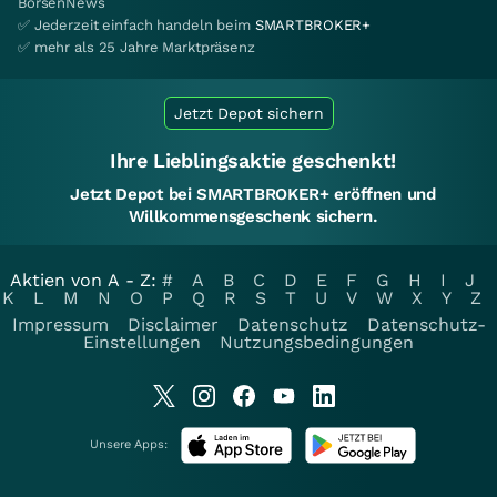
BörsenNews
✅ Jederzeit einfach handeln beim
SMARTBROKER+
✅ mehr als 25 Jahre Marktpräsenz
Jetzt Depot sichern
Ihre Lieblingsaktie geschenkt!
Jetzt Depot bei SMARTBROKER+ eröffnen und
Willkommensgeschenk sichern.
Aktien von A - Z:
#
A
B
C
D
E
F
G
H
I
J
K
L
M
N
O
P
Q
R
S
T
U
V
W
X
Y
Z
Impressum
Disclaimer
Datenschutz
Datenschutz-
Einstellungen
Nutzungsbedingungen
Unsere Apps: