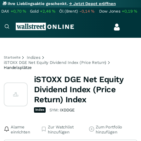
🎁 Ihre Lieblingsaktie geschenkt.
→ Jetzt Depot eröffnen
DAX
+0,70
%
Gold
+2,46
%
Öl (Brent)
-0,14
%
Dow Jones
+0,19
%
Indizes
Startseite
iSTOXX DGE Net Equity Dividend Index (Price Return)
Handelsplätze
iSTOXX DGE Net Equity
Dividend Index (Price
Return) Index
Index
SYM:
IXDDGE
Alarme
Zur Watchlist
Zum Portfolio
einrichten
hinzufügen
hinzufügen