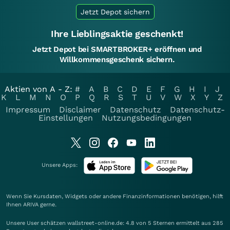
Jetzt Depot sichern
Ihre Lieblingsaktie geschenkt!
Jetzt Depot bei SMARTBROKER+ eröffnen und
Willkommensgeschenk sichern.
Aktien von A - Z:
#
A
B
C
D
E
F
G
H
I
J
K
L
M
N
O
P
Q
R
S
T
U
V
W
X
Y
Z
Impressum
Disclaimer
Datenschutz
Datenschutz-
Einstellungen
Nutzungsbedingungen
Unsere Apps:
Wenn Sie Kursdaten, Widgets oder andere Finanzinformationen benötigen, hilft
Ihnen
ARIVA
gerne.
Unsere User schätzen wallstreet-online.de: 4.8 von 5 Sternen ermittelt aus 285