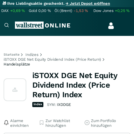
🎁 Ihre Lieblingsaktie geschenkt.
→ Jetzt Depot eröffnen
DAX
+0,69
%
Gold
0,00
%
Öl (Brent)
-1,53
%
Dow Jones
+0,25
%
Indizes
Startseite
iSTOXX DGE Net Equity Dividend Index (Price Return)
Handelsplätze
iSTOXX DGE Net Equity
Dividend Index (Price
Return) Index
Index
SYM:
IXDDGE
Alarme
Zur Watchlist
Zum Portfolio
einrichten
hinzufügen
hinzufügen