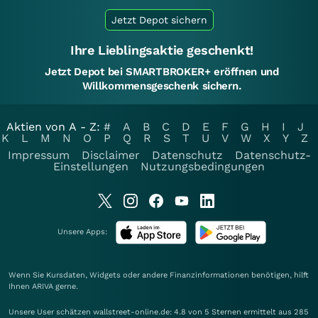
Jetzt Depot sichern
Ihre Lieblingsaktie geschenkt!
Jetzt Depot bei SMARTBROKER+ eröffnen und
Willkommensgeschenk sichern.
Aktien von A - Z:
#
A
B
C
D
E
F
G
H
I
J
K
L
M
N
O
P
Q
R
S
T
U
V
W
X
Y
Z
Impressum
Disclaimer
Datenschutz
Datenschutz-
Einstellungen
Nutzungsbedingungen
Unsere Apps:
Wenn Sie Kursdaten, Widgets oder andere Finanzinformationen benötigen, hilft
Ihnen
ARIVA
gerne.
Unsere User schätzen wallstreet-online.de: 4.8 von 5 Sternen ermittelt aus 285