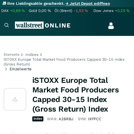
🎁 Ihre Lieblingsaktie geschenkt.
→ Jetzt Depot eröffnen
DAX
+0,69
%
Gold
0,00
%
Öl (Brent)
-1,53
%
Dow Jones
+0,25
%
Indizes
Startseite
iSTOXX Europe Total Market Food Producers Capped 30-15 Index
(Gross Return)
Einzelwerte
iSTOXX Europe Total
Market Food Producers
Capped 30-15 Index
(Gross Return) Index
Index
WKN:
A26RBJ
SYM:
IXFPCC