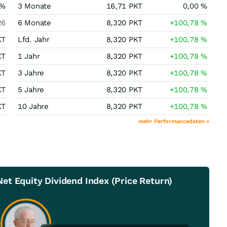
%
3 Monate
16,71
PKT
0,00
%
26
6 Monate
8,320
PKT
+100,78
%
KT
Lfd. Jahr
8,320
PKT
+100,78
%
KT
1 Jahr
8,320
PKT
+100,78
%
KT
3 Jahre
8,320
PKT
+100,78
%
KT
5 Jahre
8,320
PKT
+100,78
%
KT
10 Jahre
8,320
PKT
+100,78
%
mehr Performancedaten »
t Equity Dividend Index (Price Return)