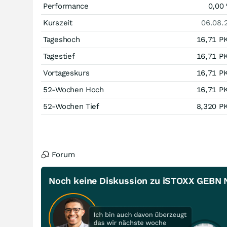
Performance
0,00
Kurszeit
06.08.
Tageshoch
16,71
P
Tagestief
16,71
P
Vortageskurs
16,71
P
52-Wochen Hoch
16,71
P
52-Wochen Tief
8,320
P
Forum
Noch keine Diskussion zu iSTOXX GEBN Ne