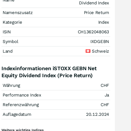
Name
Dividend Index
Namenszusatz
Price Return
Kategorie
Index
ISIN
CH1362048063
Symbol
IXDGEBN
Land
Schweiz
Indexinformationen iSTOXX GEBN Net
Equity Dividend Index (Price Return)
Währung
CHF
Performance Index
Ja
Referenzwährung
CHF
Auflagedatum
20.12.2024
Weitere wichtige Indizes