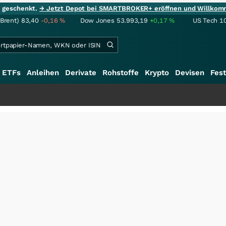
ie geschenkt.
→ Jetzt Depot bei SMARTBROKER+ eröffnen und Willkom
(Brent)
83,40
-0,16
%
Dow Jones
53.993,19
+0,17
%
US Tech 1
ETFs
Anleihen
Derivate
Rohstoffe
Krypto
Devisen
Fest
+++
S