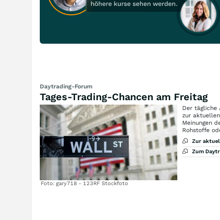
Daytrading-Forum
Tages-Trading-Chancen am Freitag
Der tägliche
zur aktuelle
Meinungen de
Rohstoffe od
Zur aktue
Zum Dayt
Foto: gary718 - 123RF Stockfoto