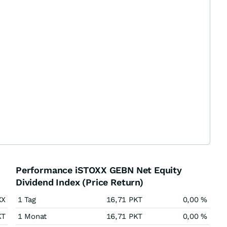
Performance iSTOXX GEBN Net Equity
Dividend Index (Price Return)
XX
1 Tag
16,71
PKT
0,00
%
KT
1 Monat
16,71
PKT
0,00
%