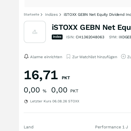
Indizes
iSTOXX GEBN Net Equity Dividend Ind
Startseite
iSTOXX GEBN Net Equit
Index
ISIN:
CH1362048063
SYM:
IXDGE
Alarme einrichten
Zur Watchlist hinzufügen
Zu
16,71
PKT
0,00
0,00
%
PKT
Letzter Kurs
06.08.26
STOXX
Land
Performance 1 J