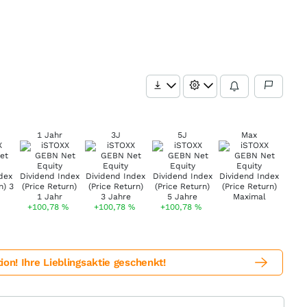
1 Jahr
3J
5J
Max
+100,78
%
+100,78
%
+100,78
%
! Ihre Lieblingsaktie geschenkt!