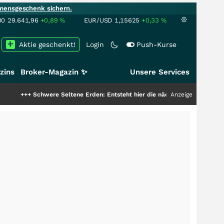
mensgeschenk sichern.
00
29.641,96
+0,89
%
EUR/USD
1,15625
+0,33
%
Aktie geschenkt!
Login
Push-Kurse
zins
Broker-Magazin ✨
Unsere Services
chwere Seltene Erden: Entsteht hier die nächste Milliardenstory?
Anzeige
+++