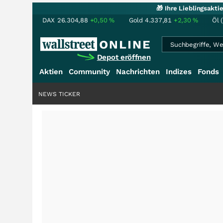
🎁 Ihre Lieblingsakt
DAX
26.304,88
+0,50
%
Gold
4.337,81
+2,30
%
Öl 
Depot eröffnen
Aktien
Community
Nachrichten
Indizes
Fonds
NEWS TICKER