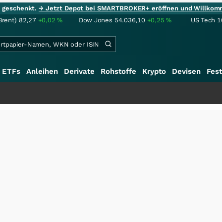
ie geschenkt.
→ Jetzt Depot bei SMARTBROKER+ eröffnen und Willkom
Brent)
82,27
+0,02
%
Dow Jones
54.036,10
+0,25
%
US Tech 1
ETFs
Anleihen
Derivate
Rohstoffe
Krypto
Devisen
Fest