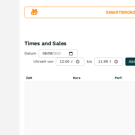
🎁
SMARTBROKER+
Times and Sales
Datum
Akt
Uhrzeit von
bis
Zeit
Kurs
Perf.