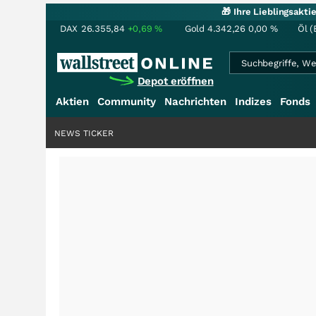
🎁 Ihre Lieblingsakt
DAX
26.355,84
+0,69
%
Gold
4.342,26
0,00
%
Öl (
Depot eröffnen
Aktien
Community
Nachrichten
Indizes
Fonds
NEWS TICKER