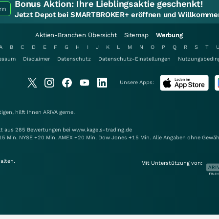
Bonus Aktion:
Ihre Lieblingsaktie geschenkt!
rn
Jetzt Depot bei SMARTBROKER+ eröffnen und Willkommen
Aktien-Branchen Übersicht
Sitemap
Werbung
A
B
C
D
E
F
G
H
I
J
K
L
M
N
O
P
Q
R
S
T
essum
Disclaimer
Datenschutz
Datenschutz-Einstellungen
Nutzungsbedin
Unsere Apps:
gen, hilft Ihnen
ARIVA
gerne.
elt aus 285 Bewertungen bei www.kagels-trading.de
15 Min. NYSE +20 Min. AMEX +20 Min. Dow Jones +15 Min. Alle Angaben ohne Gewäh
alten.
Mit Unterstützung von: