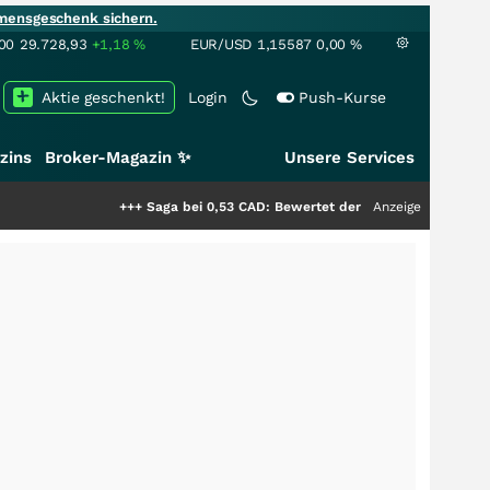
mensgeschenk sichern.
00
29.728,93
+1,18
%
EUR/USD
1,15587
0,00
%
Aktie geschenkt!
Login
Push-Kurse
zins
Broker-Magazin ✨
Unsere Services
+++
Saga bei 0,53 CAD: Bewertet der Markt noch immer nur die
Anzeige