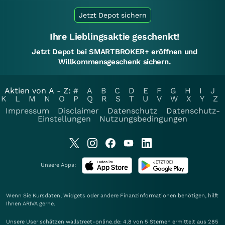
Jetzt Depot sichern
Ihre Lieblingsaktie geschenkt!
Jetzt Depot bei SMARTBROKER+ eröffnen und
Willkommensgeschenk sichern.
Aktien von A - Z:
#
A
B
C
D
E
F
G
H
I
J
K
L
M
N
O
P
Q
R
S
T
U
V
W
X
Y
Z
Impressum
Disclaimer
Datenschutz
Datenschutz-
Einstellungen
Nutzungsbedingungen
Unsere Apps:
Wenn Sie Kursdaten, Widgets oder andere Finanzinformationen benötigen, hilft
Ihnen
ARIVA
gerne.
Unsere User schätzen wallstreet-online.de: 4.8 von 5 Sternen ermittelt aus 285