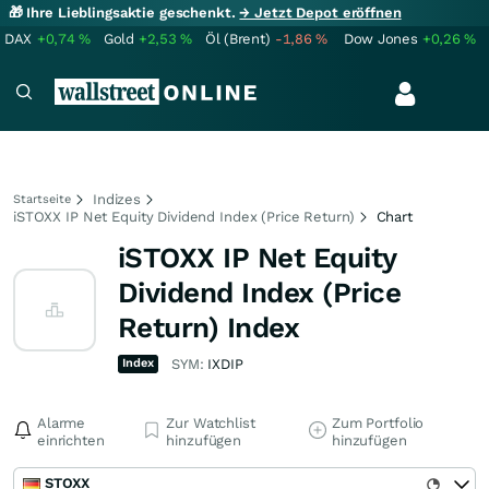
🎁 Ihre Lieblingsaktie geschenkt.
→ Jetzt Depot eröffnen
DAX
+0,74
%
Gold
+2,53
%
Öl (Brent)
-1,86
%
Dow Jones
+0,26
%
Indizes
Startseite
iSTOXX IP Net Equity Dividend Index (Price Return)
Chart
iSTOXX IP Net Equity
Dividend Index (Price
Return) Index
Index
SYM:
IXDIP
Alarme
Zur Watchlist
Zum Portfolio
einrichten
hinzufügen
hinzufügen
STOXX