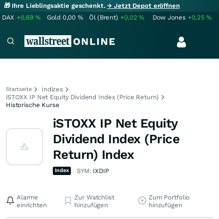
🎁 Ihre Lieblingsaktie geschenkt.
→ Jetzt Depot eröffnen
DAX
+0,69
%
Gold
0,00
%
Öl (Brent)
+0,02
%
Dow Jones
+0,25
%
Indizes
Startseite
iSTOXX IP Net Equity Dividend Index (Price Return)
Historische Kurse
iSTOXX IP Net Equity
Dividend Index (Price
Return) Index
Index
SYM:
IXDIP
Alarme
Zur Watchlist
Zum Portfolio
einrichten
hinzufügen
hinzufügen