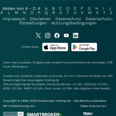
Aktien von A - Z:
#
A
B
C
D
E
F
G
H
I
J
K
L
M
N
O
P
Q
R
S
T
U
V
W
X
Y
Z
Impressum
Disclaimer
Datenschutz
Datenschutz-
Einstellungen
Nutzungsbedingungen
Unsere Apps:
Wenn Sie Kursdaten, Widgets oder andere Finanzinformationen benötigen, hilft
Ihnen
ARIVA
gerne.
Unsere User schätzen wallstreet-online.de: 4.8 von 5 Sternen ermittelt aus 285
Bewertungen bei www.kagels-trading.de
Zeitverzögerung der Kursdaten: Deutsche Börsen +15 Min. NASDAQ +15 Min.
NYSE +20 Min. AMEX +20 Min. Dow Jones +15 Min. Alle Angaben ohne Gewähr.
Copyright © 1998-2026 Smartbroker Holding AG - Alle Rechte vorbehalten.
Mit Unterstützung von:
Daten & Kurse von: