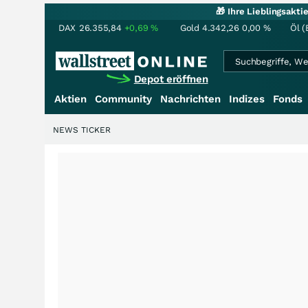
🎁 Ihre Lieblingsakt
DAX
26.355,84
+0,69
%
Gold
4.342,26
0,00
%
Öl (
Depot eröffnen
Aktien
Community
Nachrichten
Indizes
Fonds
NEWS TICKER