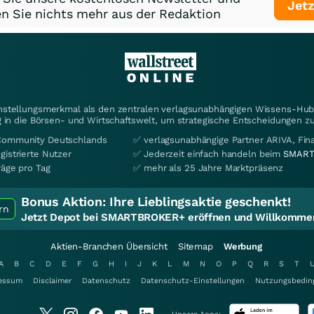
Jetz
n Sie nichts mehr aus der Redaktion
instellungsmerkmal als den zentralen verlagsunabhängigen Wissens-Hub 
 in die Börsen- und Wirtschaftswelt, um strategische Entscheidungen zu
Community Deutschlands
✅ verlagsunabhängige Partner ARIVA, Fi
gistrierte Nutzer
✅ Jederzeit einfach handeln beim
SMART
räge pro Tag
✅ mehr als 25 Jahre Marktpräsenz
Bonus Aktion:
Ihre Lieblingsaktie geschenkt!
rn
Jetzt Depot bei SMARTBROKER+ eröffnen und Willkommen
Aktien-Branchen Übersicht
Sitemap
Werbung
A
B
C
D
E
F
G
H
I
J
K
L
M
N
O
P
Q
R
S
T
essum
Disclaimer
Datenschutz
Datenschutz-Einstellungen
Nutzungsbedin