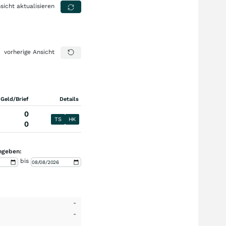
sicht aktualisieren
vorherige Ansicht
 Geld/Brief
Details
0
TS
HK
0
ngeben:
bis
-
-