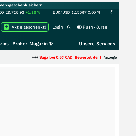
mensgeschenk sichern.
00
29.728,93
+1,18
%
EUR/USD
1,15587
0,00
%
Aktie geschenkt!
Login
Push-Kurse
zins
Broker-Magazin ✨
Unsere Services
+++
Saga bei 0,53 CAD: Bewertet der Markt noch immer nur die H
Anzeige