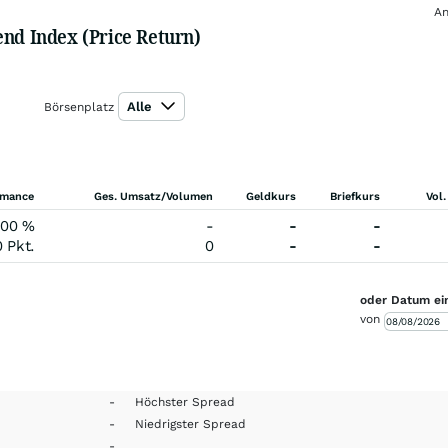
An
end Index (Price Return)
Alle
Börsenplatz
rmance
Ges. Umsatz/Volumen
Geldkurs
Briefkurs
Vol.
,00
%
-
-
-
0
Pkt.
0
-
-
oder Datum ei
von
-
Höchster Spread
-
Niedrigster Spread
-