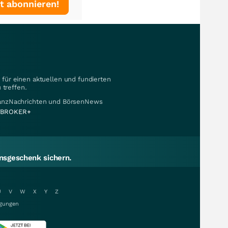
t abonnieren!
für einen aktuellen und fundierten
 treffen.
nanzNachrichten und BörsenNews
BROKER+
sgeschenk sichern.
U
V
W
X
Y
Z
gungen