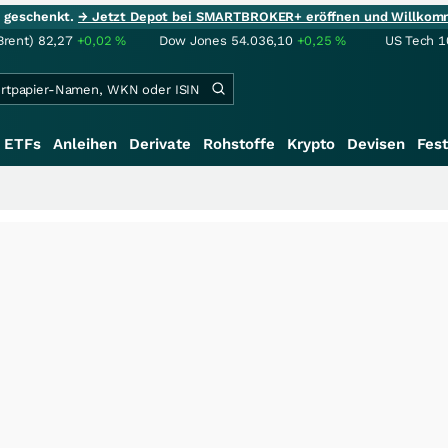
ie geschenkt.
→ Jetzt Depot bei SMARTBROKER+ eröffnen und Willkom
Brent)
82,27
+0,02
%
Dow Jones
54.036,10
+0,25
%
US Tech 1
ETFs
Anleihen
Derivate
Rohstoffe
Krypto
Devisen
Fest