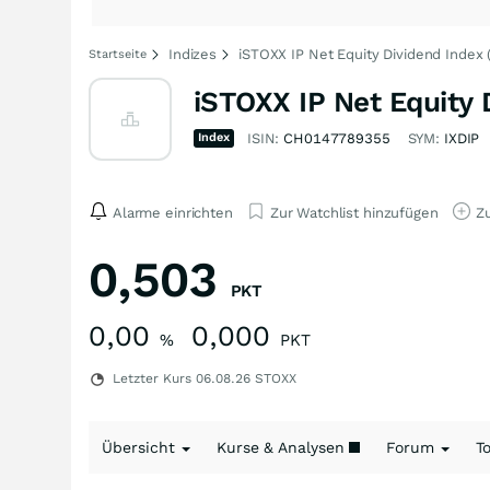
Indizes
iSTOXX IP Net Equity Dividend Index 
Startseite
iSTOXX IP Net Equity 
Index
ISIN:
CH0147789355
SYM:
IXDIP
Alarme einrichten
Zur Watchlist hinzufügen
Zu
0,503
PKT
0,00
0,000
%
PKT
Letzter Kurs
06.08.26
STOXX
Übersicht
Kurse & Analysen
Forum
T