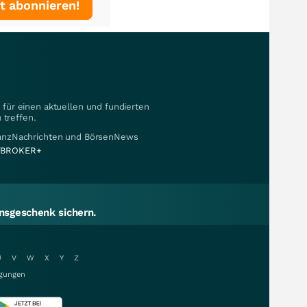
t abonnieren!
für einen aktuellen und fundierten
 treffen.
nanzNachrichten und BörsenNews
BROKER+
sgeschenk sichern.
U
V
W
X
Y
Z
gungen