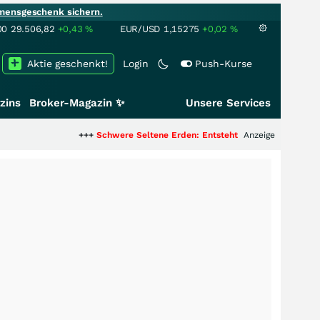
mensgeschenk sichern.
00
29.506,82
+0,43
%
EUR/USD
1,15275
+0,02
%
Aktie geschenkt!
Login
Push-Kurse
zins
Broker-Magazin ✨
Unsere Services
+++
Schwere Seltene Erden: Entsteht hier die nächste Milliarde
Anzeige