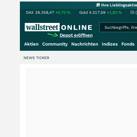
🎁 Ihre Lieblingsakt
DAX
26.358,47
+0,70
%
Gold
4.317,59
+1,82
%
Öl 
Depot eröffnen
Aktien
Community
Nachrichten
Indizes
Fonds
NEWS TICKER