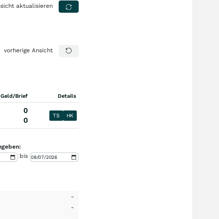
sicht aktualisieren
vorherige Ansicht
 Geld/Brief
Details
0
TS
HK
0
ngeben:
bis
-
-