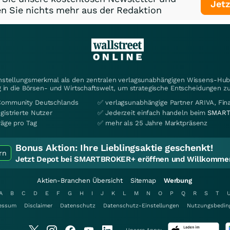
Jetz
n Sie nichts mehr aus der Redaktion
instellungsmerkmal als den zentralen verlagsunabhängigen Wissens-Hub 
 in die Börsen- und Wirtschaftswelt, um strategische Entscheidungen zu
Community Deutschlands
✅ verlagsunabhängige Partner ARIVA, Fi
gistrierte Nutzer
✅ Jederzeit einfach handeln beim
SMART
räge pro Tag
✅ mehr als 25 Jahre Marktpräsenz
Bonus Aktion:
Ihre Lieblingsaktie geschenkt!
rn
Jetzt Depot bei SMARTBROKER+ eröffnen und Willkommen
Aktien-Branchen Übersicht
Sitemap
Werbung
A
B
C
D
E
F
G
H
I
J
K
L
M
N
O
P
Q
R
S
T
essum
Disclaimer
Datenschutz
Datenschutz-Einstellungen
Nutzungsbedin