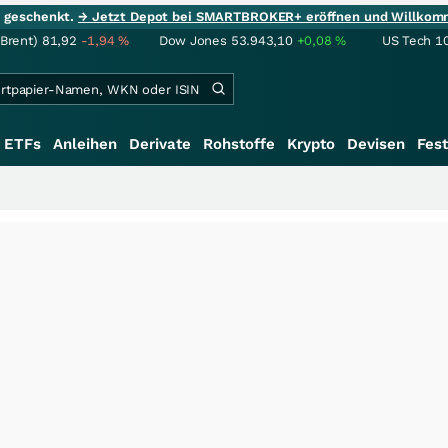
ie geschenkt.
→ Jetzt Depot bei SMARTBROKER+ eröffnen und Willkom
(Brent)
81,92
-1,94
%
Dow Jones
53.943,10
+0,08
%
US Tech 1
ETFs
Anleihen
Derivate
Rohstoffe
Krypto
Devisen
Fest