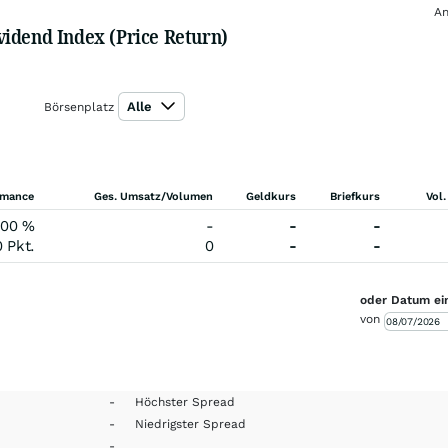
An
vidend Index (Price Return)
Alle
Börsenplatz
rmance
Ges. Umsatz/Volumen
Geldkurs
Briefkurs
Vol.
,00
%
-
-
-
0
Pkt.
0
-
-
oder Datum ei
von
-
Höchster Spread
-
Niedrigster Spread
-