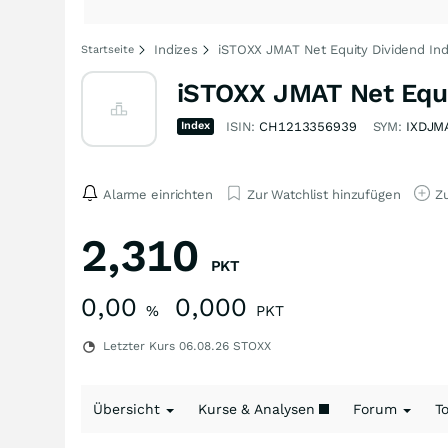
Indizes
iSTOXX JMAT Net Equity Dividend Ind
Startseite
iSTOXX JMAT Net Equit
Index
ISIN:
CH1213356939
SYM:
IXDJM
Alarme einrichten
Zur Watchlist hinzufügen
Zu
2,310
PKT
0,00
0,000
%
PKT
Letzter Kurs
06.08.26
STOXX
Übersicht
Kurse & Analysen
Forum
T