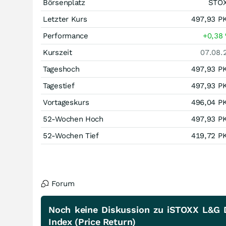
Börsenplatz
STO
Letzter Kurs
497,93
P
Performance
+0,38
Kurszeit
07.08.
Tageshoch
497,93
P
Tagestief
497,93
P
Vortageskurs
496,04
P
52-Wochen Hoch
497,93
P
52-Wochen Tief
419,72
P
Forum
Noch keine Diskussion zu iSTOXX L&G D
Index (Price Return)