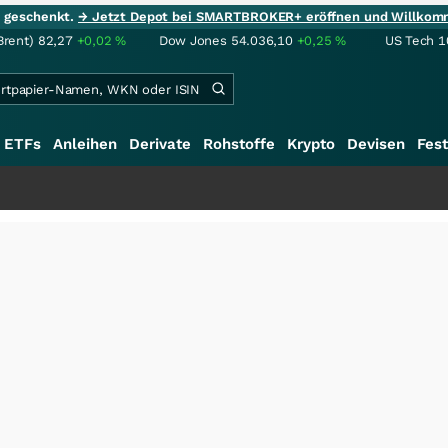
ie geschenkt.
→ Jetzt Depot bei SMARTBROKER+ eröffnen und Willkom
Brent)
82,27
+0,02
%
Dow Jones
54.036,10
+0,25
%
US Tech 1
ETFs
Anleihen
Derivate
Rohstoffe
Krypto
Devisen
Fest
+++
S