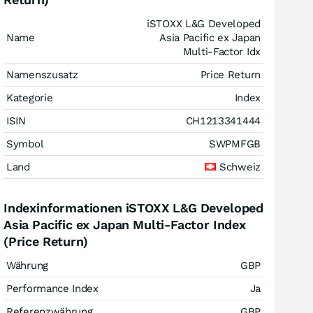
iSTOXX L&G Developed
Name
Asia Pacific ex Japan
Multi-Factor Idx
Namenszusatz
Price Return
Kategorie
Index
ISIN
CH1213341444
Symbol
SWPMFGB
Land
Schweiz
Indexinformationen iSTOXX L&G Developed
Asia Pacific ex Japan Multi-Factor Index
(Price Return)
Währung
GBP
Performance Index
Ja
Referenzwährung
GBP