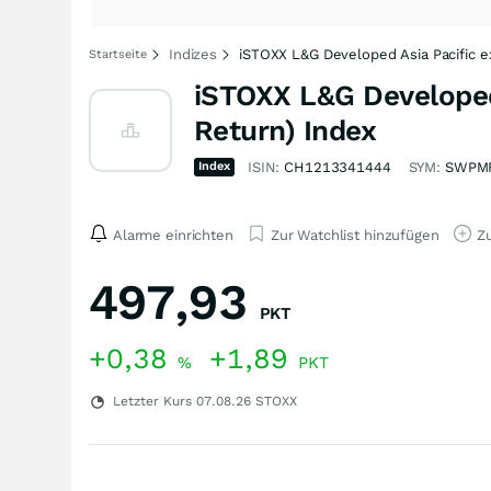
Indizes
iSTOXX L&G Developed Asia Pacific ex
Startseite
iSTOXX L&G Developed 
Return) Index
Index
ISIN:
CH1213341444
SYM:
SWPM
Alarme einrichten
Zur Watchlist hinzufügen
Zu
497,93
PKT
+0,38
+1,89
%
PKT
Letzter Kurs
07.08.26
STOXX