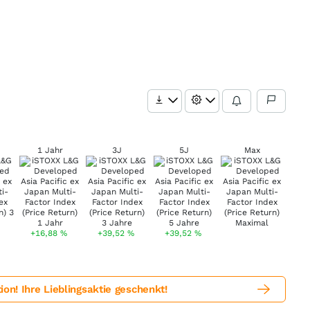
1 Jahr
3J
5J
Max
+16,88
%
+39,52
%
+39,52
%
! Ihre Lieblingsaktie geschenkt!