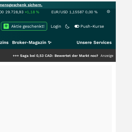
mensgeschenk sichern.
00
29.728,93
+1,18
%
EUR/USD
1,15587
0,00
%
Aktie geschenkt!
Login
Push-Kurse
zins
Broker-Magazin ✨
Unsere Services
aga bei 0,53 CAD: Bewertet der Markt noch immer nur die Hälfte der Story
Anzeige