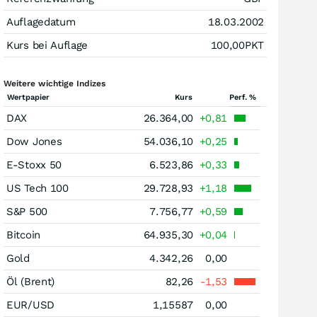
Auflagedatum
18.03.2002
Kurs bei Auflage
100,00
PKT
Weitere wichtige Indizes
Wertpapier
Kurs
Perf. %
DAX
26.364,00
+0,81
Dow Jones
54.036,10
+0,25
E-Stoxx 50
6.523,86
+0,33
US Tech 100
29.728,93
+1,18
S&P 500
7.756,77
+0,59
Bitcoin
64.935,30
+0,04
Gold
4.342,26
0,00
Öl (Brent)
82,26
-1,53
EUR/USD
1,15587
0,00