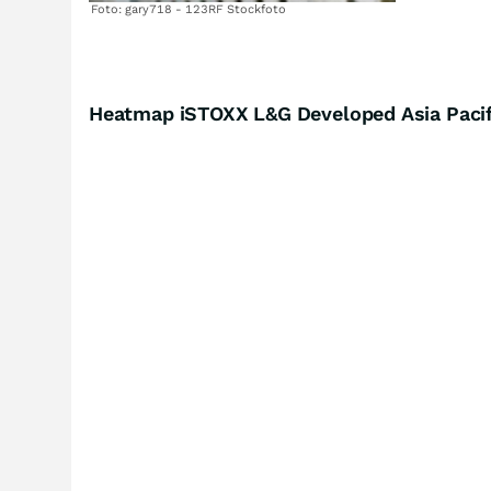
Foto: gary718 - 123RF Stockfoto
Heatmap iSTOXX L&G Developed Asia Pacifi