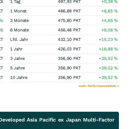
XX
1 Tag
497,93
PKT
+0,38
%
KT
1 Monat
466,89
PKT
+6,65
%
%
3 Monate
475,80
PKT
+4,65
%
26
6 Monate
456,48
PKT
+9,08
%
KT
Lfd. Jahr
432,10
PKT
+15,23
%
KT
1 Jahr
426,03
PKT
+16,88
%
KT
3 Jahre
356,90
PKT
+39,52
%
KT
5 Jahre
356,90
PKT
+39,52
%
KT
10 Jahre
356,90
PKT
+39,52
%
mehr Performancedaten »
eveloped Asia Pacific ex Japan Multi-Factor