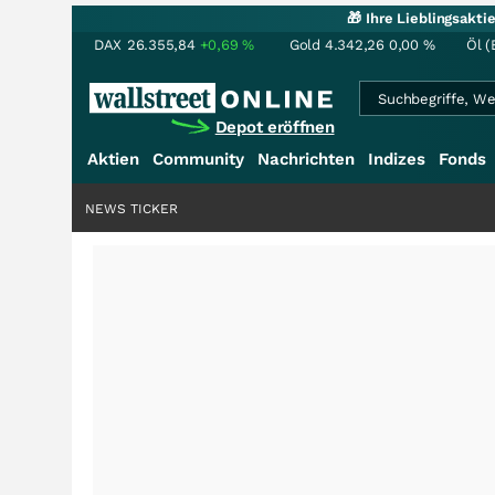
🎁 Ihre Lieblingsakt
DAX
26.355,84
+0,69
%
Gold
4.342,26
0,00
%
Öl (
Depot eröffnen
Aktien
Community
Nachrichten
Indizes
Fonds
NEWS TICKER