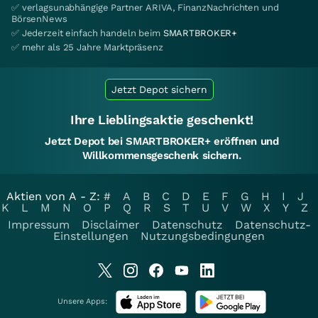
✅ verlagsunabhängige Partner ARIVA, FinanzNachrichten und
BörsenNews
✅ Jederzeit einfach handeln beim
SMARTBROKER+
✅ mehr als 25 Jahre Marktpräsenz
Jetzt Depot sichern
Ihre Lieblingsaktie geschenkt!
Jetzt Depot bei SMARTBROKER+ eröffnen und
Willkommensgeschenk sichern.
Aktien von A - Z:
#
A
B
C
D
E
F
G
H
I
J
K
L
M
N
O
P
Q
R
S
T
U
V
W
X
Y
Z
Impressum
Disclaimer
Datenschutz
Datenschutz-
Einstellungen
Nutzungsbedingungen
Unsere Apps: