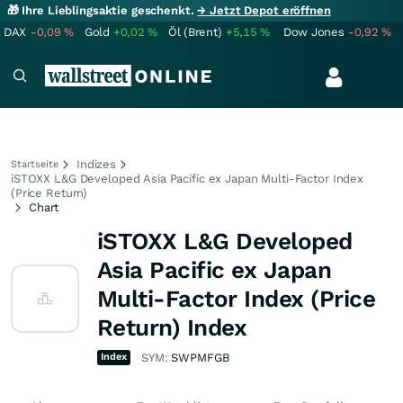
🎁 Ihre Lieblingsaktie geschenkt.
→ Jetzt Depot eröffnen
DAX
-0,09
%
Gold
+0,02
%
Öl (Brent)
+5,15
%
Dow Jones
-0,92
%
Indizes
Startseite
iSTOXX L&G Developed Asia Pacific ex Japan Multi-Factor Index
(Price Return)
Chart
iSTOXX L&G Developed
Asia Pacific ex Japan
Multi-Factor Index (Price
Return) Index
Index
SYM:
SWPMFGB