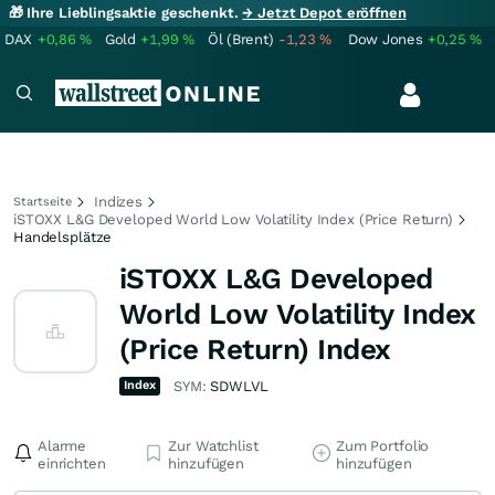
🎁 Ihre Lieblingsaktie geschenkt.
→ Jetzt Depot eröffnen
DAX
+0,86
%
Gold
+1,99
%
Öl (Brent)
-1,23
%
Dow Jones
+0,25
%
Indizes
Startseite
iSTOXX L&G Developed World Low Volatility Index (Price Return)
Handelsplätze
iSTOXX L&G Developed
World Low Volatility Index
(Price Return) Index
Index
SYM:
SDWLVL
Alarme
Zur Watchlist
Zum Portfolio
einrichten
hinzufügen
hinzufügen