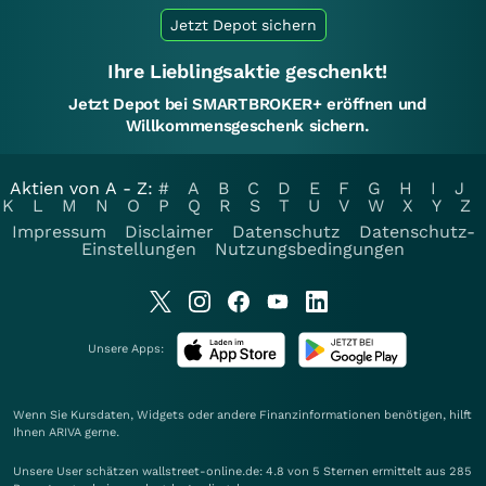
Jetzt Depot sichern
Ihre Lieblingsaktie geschenkt!
Jetzt Depot bei SMARTBROKER+ eröffnen und
Willkommensgeschenk sichern.
Aktien von A - Z:
#
A
B
C
D
E
F
G
H
I
J
K
L
M
N
O
P
Q
R
S
T
U
V
W
X
Y
Z
Impressum
Disclaimer
Datenschutz
Datenschutz-
Einstellungen
Nutzungsbedingungen
Unsere Apps:
Wenn Sie Kursdaten, Widgets oder andere Finanzinformationen benötigen, hilft
Ihnen
ARIVA
gerne.
Unsere User schätzen wallstreet-online.de: 4.8 von 5 Sternen ermittelt aus 285