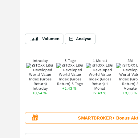
Volumen
Analyse
Intraday
5 Tage
1 Monat
3M
+2,43
%
+0,54
%
+2,49
%
+8,33
%
🎁
SMARTBROKER+ Bonus Aktion