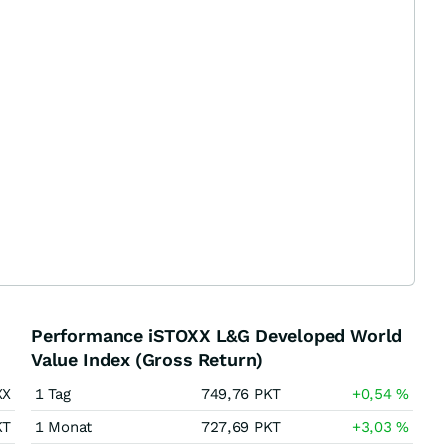
Performance iSTOXX L&G Developed World
Value Index (Gross Return)
XX
1 Tag
749,76
PKT
+0,54
%
KT
1 Monat
727,69
PKT
+3,03
%