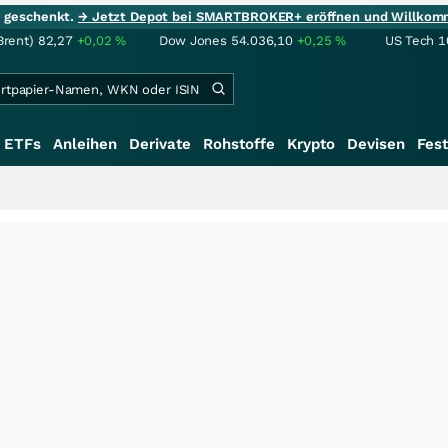
ie geschenkt.
→ Jetzt Depot bei SMARTBROKER+ eröffnen und Willkom
Brent)
82,27
+0,02
%
Dow Jones
54.036,10
+0,25
%
US Tech 1
ETFs
Anleihen
Derivate
Rohstoffe
Krypto
Devisen
Fest
+++
S