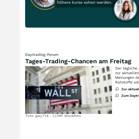
Daytrading-Forum
Tages-Trading-Chancen am Freitag
Der tägliche
zur aktuelle
Meinungen de
Rohstoffe od
Zur aktue
Zum Dayt
Foto: gary718 - 123RF Stockfoto