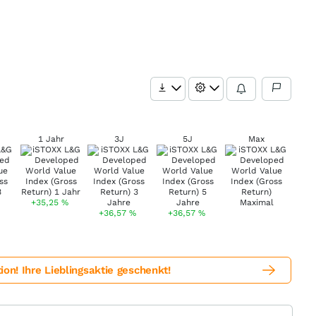
1 Jahr
3J
5J
Max
+35,25
%
+36,57
%
+36,57
%
! Ihre Lieblingsaktie geschenkt!