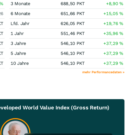
%
3 Monate
688,50
PKT
+8,90
%
26
6 Monate
651,66
PKT
+15,05
%
KT
Lfd. Jahr
626,05
PKT
+19,76
%
KT
1 Jahr
551,46
PKT
+35,96
%
KT
3 Jahre
546,10
PKT
+37,29
%
KT
5 Jahre
546,10
PKT
+37,29
%
KT
10 Jahre
546,10
PKT
+37,29
%
mehr Performancedaten »
veloped World Value Index (Gross Return)