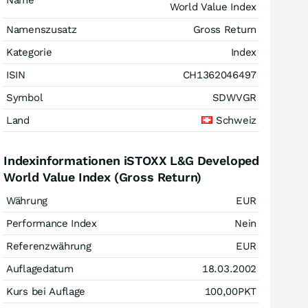
Name
World Value Index
Namenszusatz
Gross Return
Kategorie
Index
ISIN
CH1362046497
Symbol
SDWVGR
Land
Schweiz
Indexinformationen iSTOXX L&G Developed
World Value Index (Gross Return)
Währung
EUR
Performance Index
Nein
Referenzwährung
EUR
Auflagedatum
18.03.2002
Kurs bei Auflage
100,00
PKT