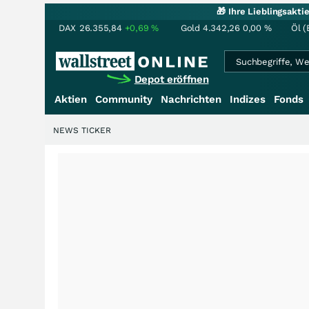
🎁 Ihre Lieblingsakt
DAX
26.355,84
+0,69
%
Gold
4.342,26
0,00
%
Öl (
Depot eröffnen
Aktien
Community
Nachrichten
Indizes
Fonds
NEWS TICKER