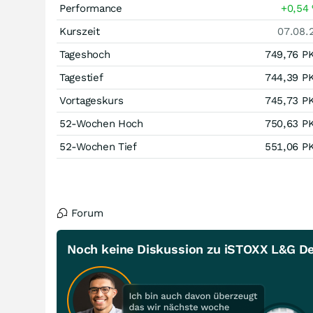
Performance
+0,54
Kurszeit
07.08.
Tageshoch
749,76
P
Tagestief
744,39
P
Vortageskurs
745,73
P
52-Wochen Hoch
750,63
P
52-Wochen Tief
551,06
P
Forum
Noch keine Diskussion zu iSTOXX L&G De