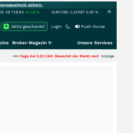
mensgeschenk sichern.
00
29.728,93
+1,18
%
EUR/USD
1,15587
0,00
%
Aktie geschenkt!
Login
Push-Kurse
zins
Broker-Magazin ✨
Unsere Services
aga bei 0,53 CAD: Bewertet der Markt noch immer nur die Hälfte der Story
Anzeige