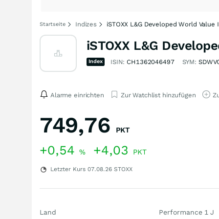
Indizes
iSTOXX L&G Developed World Value I
Startseite
iSTOXX L&G Developed
Index
ISIN:
CH1362046497
SYM:
SDWV
Alarme einrichten
Zur Watchlist hinzufügen
Zu
749,76
PKT
+0,54
+4,03
%
PKT
Letzter Kurs
07.08.26
STOXX
Land
Performance 1 J