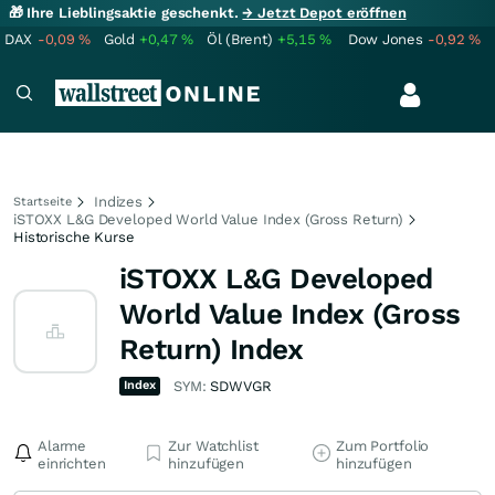
🎁 Ihre Lieblingsaktie geschenkt.
→ Jetzt Depot eröffnen
DAX
-0,09
%
Gold
+0,47
%
Öl (Brent)
+5,15
%
Dow Jones
-0,92
%
Indizes
Startseite
iSTOXX L&G Developed World Value Index (Gross Return)
Historische Kurse
iSTOXX L&G Developed
World Value Index (Gross
Return) Index
Index
SYM:
SDWVGR
Alarme
Zur Watchlist
Zum Portfolio
einrichten
hinzufügen
hinzufügen