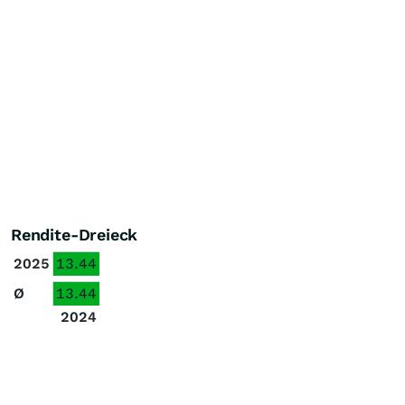
Rendite-Dreieck
2025
13.44
Ø
13.44
2024