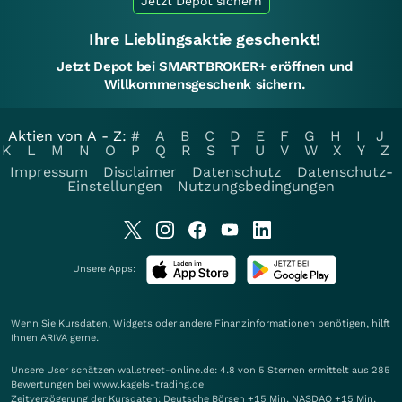
Jetzt Depot sichern
Ihre Lieblingsaktie geschenkt!
Jetzt Depot bei SMARTBROKER+ eröffnen und
Willkommensgeschenk sichern.
Aktien von A - Z:
#
A
B
C
D
E
F
G
H
I
J
K
L
M
N
O
P
Q
R
S
T
U
V
W
X
Y
Z
Impressum
Disclaimer
Datenschutz
Datenschutz-
Einstellungen
Nutzungsbedingungen
Unsere Apps:
Wenn Sie Kursdaten, Widgets oder andere Finanzinformationen benötigen, hilft
Ihnen
ARIVA
gerne.
Unsere User schätzen wallstreet-online.de: 4.8 von 5 Sternen ermittelt aus 285
Bewertungen bei www.kagels-trading.de
Zeitverzögerung der Kursdaten: Deutsche Börsen +15 Min. NASDAQ +15 Min.