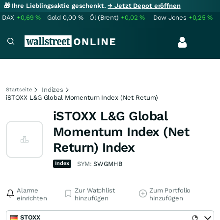
🎁 Ihre Lieblingsaktie geschenkt.
→ Jetzt Depot eröffnen
DAX
+0,69
%
Gold
0,00
%
Öl (Brent)
+0,02
%
Dow Jones
+0,25
%
Indizes
Startseite
iSTOXX L&G Global Momentum Index (Net Return)
iSTOXX L&G Global
Momentum Index (Net
Return) Index
Index
SYM:
SWGMHB
Alarme
Zur Watchlist
Zum Portfolio
einrichten
hinzufügen
hinzufügen
STOXX