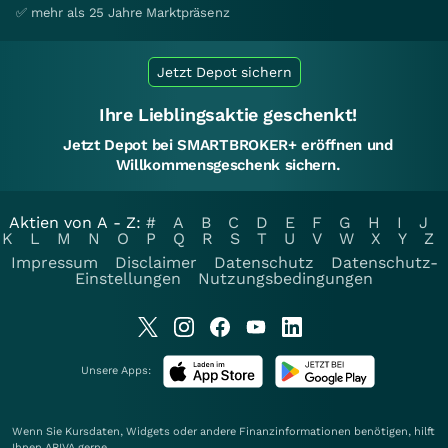
✅ mehr als 25 Jahre Marktpräsenz
Jetzt Depot sichern
Ihre Lieblingsaktie geschenkt!
Jetzt Depot bei SMARTBROKER+ eröffnen und
Willkommensgeschenk sichern.
Aktien von A - Z:
#
A
B
C
D
E
F
G
H
I
J
K
L
M
N
O
P
Q
R
S
T
U
V
W
X
Y
Z
Impressum
Disclaimer
Datenschutz
Datenschutz-
Einstellungen
Nutzungsbedingungen
Unsere Apps:
Wenn Sie Kursdaten, Widgets oder andere Finanzinformationen benötigen, hilft
Ihnen
ARIVA
gerne.