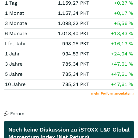
1 Tag
1.159,27
PKT
+0,27
%
1 Monat
1.157,34
PKT
+0,17
%
3 Monate
1.098,22
PKT
+5,56
%
6 Monate
1.018,40
PKT
+13,83
%
Lfd. Jahr
998,25
PKT
+16,13
%
1 Jahr
934,59
PKT
+24,04
%
3 Jahre
785,34
PKT
+47,61
%
5 Jahre
785,34
PKT
+47,61
%
10 Jahre
785,34
PKT
+47,61
%
mehr Performancedaten »
Forum
Noch keine Diskussion zu iSTOXX L&G Global
Momentum Index (Net Return)