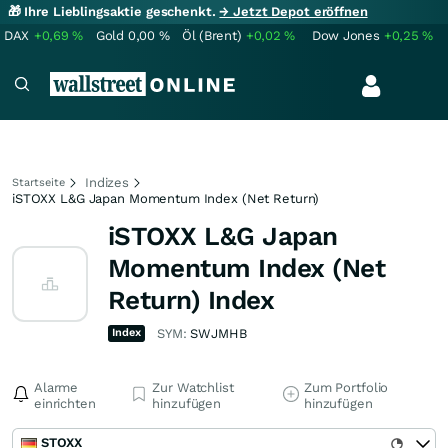
🎁 Ihre Lieblingsaktie geschenkt.
→ Jetzt Depot eröffnen
DAX
+0,69
%
Gold
0,00
%
Öl (Brent)
+0,02
%
Dow Jones
+0,25
%
Indizes
Startseite
iSTOXX L&G Japan Momentum Index (Net Return)
iSTOXX L&G Japan
Momentum Index (Net
Return) Index
Index
SYM:
SWJMHB
Alarme
Zur Watchlist
Zum Portfolio
einrichten
hinzufügen
hinzufügen
STOXX