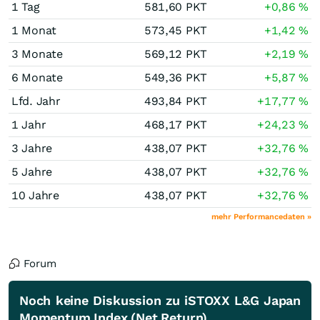
1 Tag
581,60
PKT
+0,86
%
1 Monat
573,45
PKT
+1,42
%
3 Monate
569,12
PKT
+2,19
%
6 Monate
549,36
PKT
+5,87
%
Lfd. Jahr
493,84
PKT
+17,77
%
1 Jahr
468,17
PKT
+24,23
%
3 Jahre
438,07
PKT
+32,76
%
5 Jahre
438,07
PKT
+32,76
%
10 Jahre
438,07
PKT
+32,76
%
mehr Performancedaten »
Forum
Noch keine Diskussion zu iSTOXX L&G Japan
Momentum Index (Net Return)