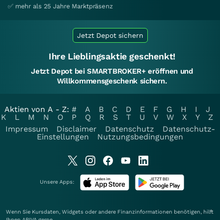
✅ mehr als 25 Jahre Marktpräsenz
Jetzt Depot sichern
Ihre Lieblingsaktie geschenkt!
Jetzt Depot bei SMARTBROKER+ eröffnen und
Willkommensgeschenk sichern.
Aktien von A - Z:
#
A
B
C
D
E
F
G
H
I
J
K
L
M
N
O
P
Q
R
S
T
U
V
W
X
Y
Z
Impressum
Disclaimer
Datenschutz
Datenschutz-
Einstellungen
Nutzungsbedingungen
Unsere Apps:
Wenn Sie Kursdaten, Widgets oder andere Finanzinformationen benötigen, hilft
Ihnen
ARIVA
gerne.