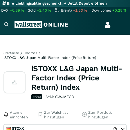
🎁 Ihre Lieblingsaktie geschenkt.
→ Jetzt Depot eröffnen
DAX
+0,69
%
Gold
+2,40
%
Öl (Brent)
-1,53
%
Dow Jones
+0,25
%
Indizes
Startseite
iSTOXX L&G Japan Multi-Factor Index (Price Return)
iSTOXX L&G Japan Multi-
Factor Index (Price
Return) Index
Index
SYM:
SWJMFGB
Alarme
Zur Watchlist
Zum Portfolio
einrichten
hinzufügen
hinzufügen
STOXX