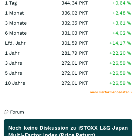
1 Tag
344,34
PKT
+0,64
%
1 Monat
336,02
PKT
+2,48
%
3 Monate
332,35
PKT
+3,61
%
6 Monate
331,03
PKT
+4,02
%
Lfd. Jahr
301,59
PKT
+14,17
%
1 Jahr
281,79
PKT
+22,20
%
3 Jahre
272,01
PKT
+26,59
%
5 Jahre
272,01
PKT
+26,59
%
10 Jahre
272,01
PKT
+26,59
%
mehr Performancedaten »
Forum
Noch keine Diskussion zu iSTOXX L&G Japan
Multi-Factor Index (Price Return)