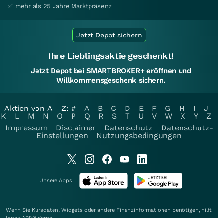
✅ mehr als 25 Jahre Marktpräsenz
Jetzt Depot sichern
Ihre Lieblingsaktie geschenkt!
Jetzt Depot bei SMARTBROKER+ eröffnen und
Willkommensgeschenk sichern.
Aktien von A - Z:
#
A
B
C
D
E
F
G
H
I
J
K
L
M
N
O
P
Q
R
S
T
U
V
W
X
Y
Z
Impressum
Disclaimer
Datenschutz
Datenschutz-
Einstellungen
Nutzungsbedingungen
Unsere Apps:
Wenn Sie Kursdaten, Widgets oder andere Finanzinformationen benötigen, hilft
Ihnen
ARIVA
gerne.