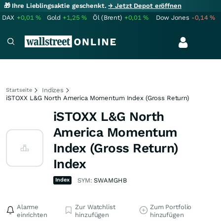
🎁 Ihre Lieblingsaktie geschenkt.
→ Jetzt Depot eröffnen
DAX
+0,01
%
Gold
+1,25
%
Öl (Brent)
+0,01
%
Dow Jones
-0,14
%
Indizes
Startseite
iSTOXX L&G North America Momentum Index (Gross Return)
iSTOXX L&G North
America Momentum
Index (Gross Return)
Index
Index
SYM:
SWAMGHB
Alarme
Zur Watchlist
Zum Portfolio
einrichten
hinzufügen
hinzufügen