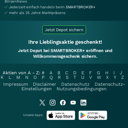
BörsenNews
✅ Jederzeit einfach handeln beim
SMARTBROKER+
✅ mehr als 25 Jahre Marktpräsenz
Jetzt Depot sichern
Ihre Lieblingsaktie geschenkt!
Jetzt Depot bei SMARTBROKER+ eröffnen und
Willkommensgeschenk sichern.
Aktien von A - Z:
#
A
B
C
D
E
F
G
H
I
J
K
L
M
N
O
P
Q
R
S
T
U
V
W
X
Y
Z
Impressum
Disclaimer
Datenschutz
Datenschutz-
Einstellungen
Nutzungsbedingungen
Unsere Apps: