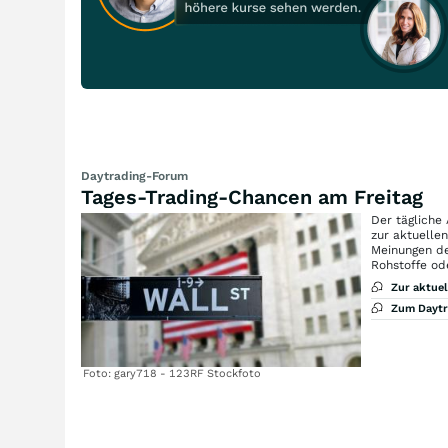
Daytrading-Forum
Tages-Trading-Chancen am Freitag
Der tägliche
zur aktuelle
Meinungen de
Rohstoffe od
Zur aktue
Zum Dayt
Foto: gary718 - 123RF Stockfoto