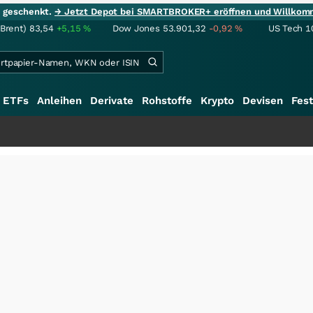
ie geschenkt.
→ Jetzt Depot bei SMARTBROKER+ eröffnen und Willkom
(Brent)
83,54
+5,15
%
Dow Jones
53.901,32
-0,92
%
US Tech 1
ETFs
Anleihen
Derivate
Rohstoffe
Krypto
Devisen
Fest
+++
S