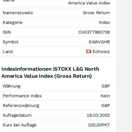
Name
America Value Index
Namenszusatz
Gross Return
Kategorie
Index
ISIN
CH0377980708
Symbol
SWAVGHB
Land
Schweiz
Indexinformationen iSTOXX L&G North
America Value Index (Gross Return)
Währung
GBP
Performance Index
Nein
Referenzwährung
GBP
Auflagedatum
18.03.2002
Kurs bei Auflage
100,00
PKT