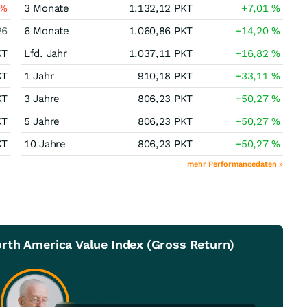
%
3 Monate
1.132,12
PKT
+7,01
%
26
6 Monate
1.060,86
PKT
+14,20
%
KT
Lfd. Jahr
1.037,11
PKT
+16,82
%
KT
1 Jahr
910,18
PKT
+33,11
%
KT
3 Jahre
806,23
PKT
+50,27
%
KT
5 Jahre
806,23
PKT
+50,27
%
KT
10 Jahre
806,23
PKT
+50,27
%
mehr Performancedaten »
rth America Value Index (Gross Return)