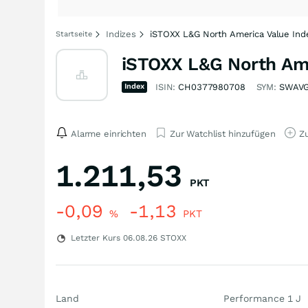
Indizes
iSTOXX L&G North America Value Inde
Startseite
iSTOXX L&G North Ame
Index
ISIN:
CH0377980708
SYM:
SWAV
Alarme einrichten
Zur Watchlist hinzufügen
Zu
1.211,53
PKT
-0,09
-1,13
%
PKT
Letzter Kurs
06.08.26
STOXX
Land
Performance 1 J