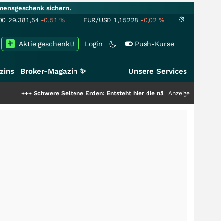
mensgeschenk sichern.
00
29.381,54
-0,51
%
EUR/USD
1,15228
-0,02
%
Aktie geschenkt!
Login
Push-Kurse
zins
Broker-Magazin ✨
Unsere Services
chwere Seltene Erden: Entsteht hier die nächste Milliardenstory?
Anzeige
+++