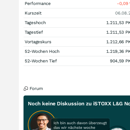
Performance
-0,09
Kurszeit
06.08.
Tageshoch
1.211,53
P
Tagestief
1.211,53
P
Vortageskurs
1.212,66
P
52-Wochen Hoch
1.219,36
P
52-Wochen Tief
904,59
P
Forum
Noch keine Diskussion zu iSTOXX L&G No