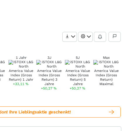
1 Jahr
3J
5J
Max
+33,11
%
+50,27
%
+50,27
%
! Ihre Lieblingsaktie geschenkt!