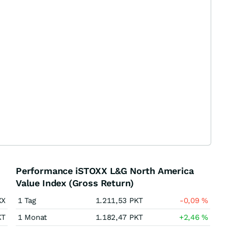
Performance iSTOXX L&G North America
Value Index (Gross Return)
XX
1 Tag
1.211,53
PKT
-0,09
%
KT
1 Monat
1.182,47
PKT
+2,46
%