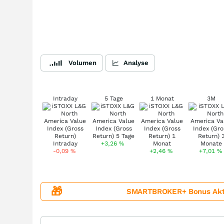
Volumen
Analyse
Intraday
5 Tage
1 Monat
3M
+3,26
%
-0,09
%
+2,46
%
+7,01
%
🎁
SMARTBROKER+ Bonus Aktion