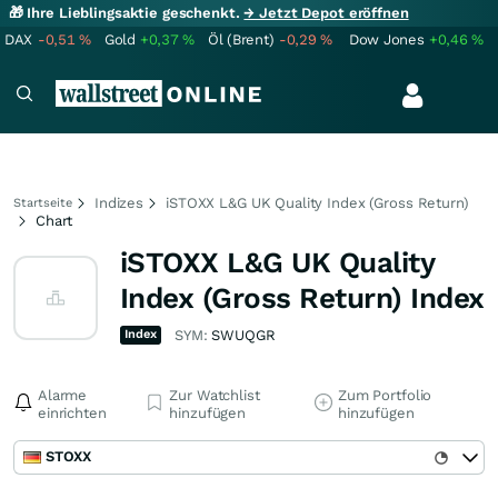
🎁 Ihre Lieblingsaktie geschenkt.
→ Jetzt Depot eröffnen
DAX
-0,51
%
Gold
+0,37
%
Öl (Brent)
-0,29
%
Dow Jones
+0,46
%
Indizes
iSTOXX L&G UK Quality Index (Gross Return)
Startseite
Chart
iSTOXX L&G UK Quality
Index (Gross Return) Index
Index
SYM:
SWUQGR
Alarme
Zur Watchlist
Zum Portfolio
einrichten
hinzufügen
hinzufügen
STOXX