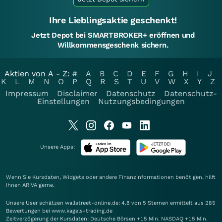
Ihre Lieblingsaktie geschenkt!
Jetzt Depot bei SMARTBROKER+ eröffnen und
Willkommensgeschenk sichern.
Aktien von A - Z:
#
A
B
C
D
E
F
G
H
I
J
K
L
M
N
O
P
Q
R
S
T
U
V
W
X
Y
Z
Impressum
Disclaimer
Datenschutz
Datenschutz-
Einstellungen
Nutzungsbedingungen
Unsere Apps:
Wenn Sie Kursdaten, Widgets oder andere Finanzinformationen benötigen, hilft
Ihnen
ARIVA
gerne.
Unsere User schätzen wallstreet-online.de: 4.8 von 5 Sternen ermittelt aus 285
Bewertungen bei www.kagels-trading.de
Zeitverzögerung der Kursdaten: Deutsche Börsen +15 Min. NASDAQ +15 Min.