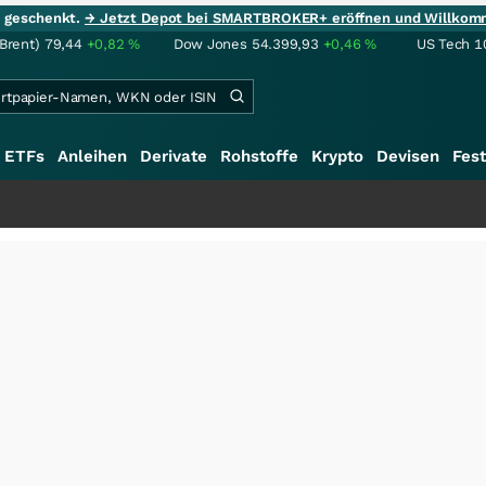
ie geschenkt.
→ Jetzt Depot bei SMARTBROKER+ eröffnen und Willkom
(Brent)
79,44
+0,82
%
Dow Jones
54.399,93
+0,46
%
US Tech 1
ETFs
Anleihen
Derivate
Rohstoffe
Krypto
Devisen
Fest
+++
S