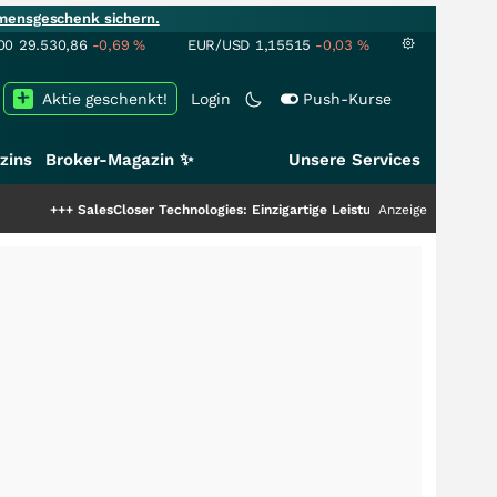
mensgeschenk sichern.
00
29.530,86
-0,69
%
EUR/USD
1,15515
-0,03
%
Aktie geschenkt!
Login
Push-Kurse
zins
Broker-Magazin ✨
Unsere Services
alesCloser Technologies: Einzigartige Leistung zieht die Top-Dogs an!
Anzeige
+++