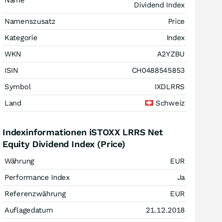
Name
Dividend Index
Namenszusatz
Price
Kategorie
Index
WKN
A2YZBU
ISIN
CH0488545853
Symbol
IXDLRRS
Land
Schweiz
Indexinformationen iSTOXX LRRS Net
Equity Dividend Index (Price)
Währung
EUR
Performance Index
Ja
Referenzwährung
EUR
Auflagedatum
21.12.2018