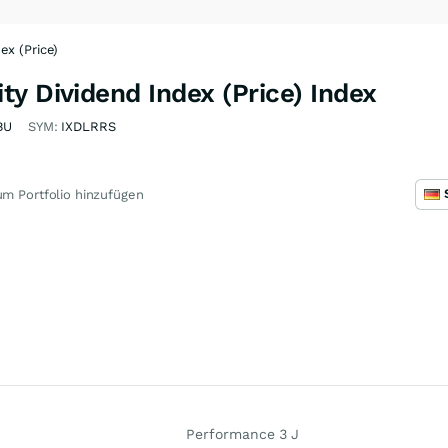
ex (Price)
y Dividend Index (Price) Index
BU
SYM:
IXDLRRS
m Portfolio hinzufügen
Performance 3 J