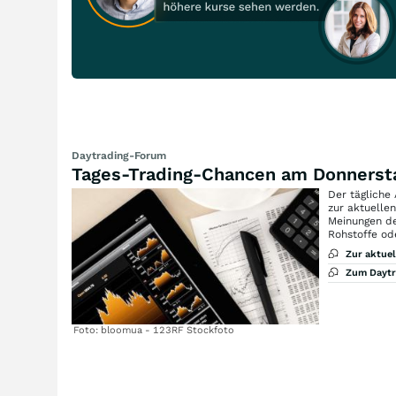
Daytrading-Forum
Tages-Trading-Chancen am Donnerst
Der tägliche
zur aktuelle
Meinungen de
Rohstoffe od
Zur aktue
Zum Dayt
Foto: bloomua - 123RF Stockfoto