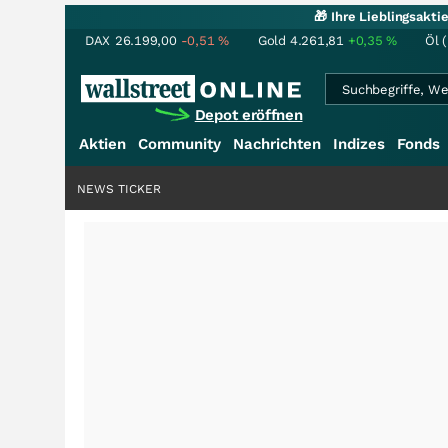
🎁 Ihre Lieblingsakt
DAX
26.199,00
-0,51
%
Gold
4.261,81
+0,35
%
Öl 
Depot eröffnen
Aktien
Community
Nachrichten
Indizes
Fonds
NEWS TICKER