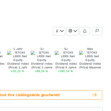
1 Jahr
3J
5J
Max
+20,22
%
+89,19
%
+260,14
%
! Ihre Lieblingsaktie geschenkt!