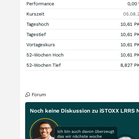
Performance
0,00
Kurszeit
05.08.
Tageshoch
10,61
P
Tagestief
10,61
P
Vortageskurs
10,61
P
52-Wochen Hoch
10,61
P
52-Wochen Tief
8,827
P
Forum
Noch keine Diskussion zu iSTOXX LRRS Ne