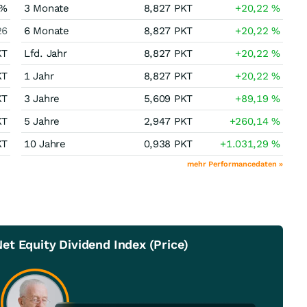
%
3 Monate
8,827
PKT
+20,22
%
26
6 Monate
8,827
PKT
+20,22
%
KT
Lfd. Jahr
8,827
PKT
+20,22
%
KT
1 Jahr
8,827
PKT
+20,22
%
KT
3 Jahre
5,609
PKT
+89,19
%
KT
5 Jahre
2,947
PKT
+260,14
%
KT
10 Jahre
0,938
PKT
+1.031,29
%
mehr Performancedaten »
t Equity Dividend Index (Price)