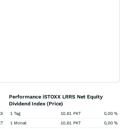
Performance iSTOXX LRRS Net Equity
Dividend Index (Price)
XX
1 Tag
10,61
PKT
0,00
%
KT
1 Monat
10,61
PKT
0,00
%