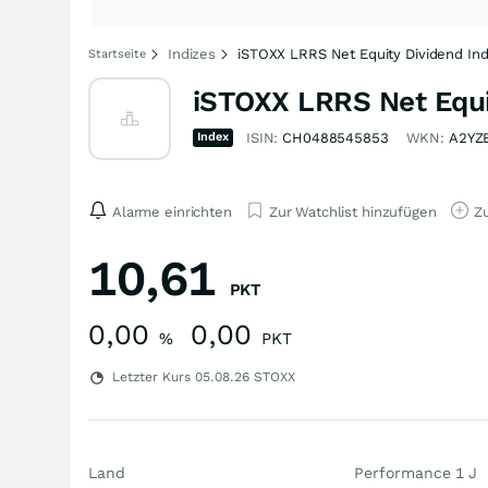
Indizes
iSTOXX LRRS Net Equity Dividend Ind
Startseite
iSTOXX LRRS Net Equit
Index
ISIN:
CH0488545853
WKN:
A2YZ
Alarme einrichten
Zur Watchlist hinzufügen
Zu
10,61
PKT
0,00
0,00
%
PKT
Letzter Kurs
05.08.26
STOXX
Land
Performance 1 J