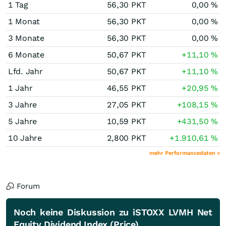
1 Tag
56,30
PKT
0,00
%
1 Monat
56,30
PKT
0,00
%
3 Monate
56,30
PKT
0,00
%
6 Monate
50,67
PKT
+11,10
%
Lfd. Jahr
50,67
PKT
+11,10
%
1 Jahr
46,55
PKT
+20,95
%
3 Jahre
27,05
PKT
+108,15
%
5 Jahre
10,59
PKT
+431,50
%
10 Jahre
2,800
PKT
+1.910,61
%
mehr Performancedaten »
Forum
Noch keine Diskussion zu iSTOXX LVMH Net
Equity Dividend Index (Price)