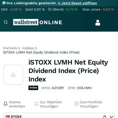
🎁 Ihre Lieblingsaktie geschenkt.
→ Jetzt Depot eröffnen
DAX
-0,08
%
Gold
0,00
%
Öl (Brent)
+3,74
%
Dow Jones
-0,83
%
Indizes
Startseite
iSTOXX LVMH Net Equity Dividend Index (Price)
iSTOXX LVMH Net Equity
Dividend Index (Price)
Index
Index
WKN:
A2YZBY
SYM:
IXDLVMH
Alarme
Zur Watchlist
Zum Portfolio
einrichten
hinzufügen
hinzufügen
STOXX