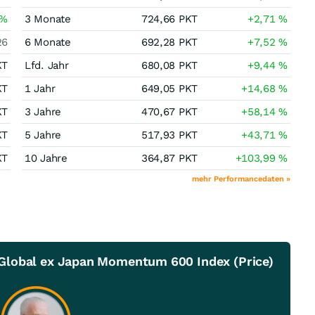
%
3 Monate
724,66
PKT
+2,71
%
26
6 Monate
692,28
PKT
+7,52
%
KT
Lfd. Jahr
680,08
PKT
+9,44
%
KT
1 Jahr
649,05
PKT
+14,68
%
KT
3 Jahre
470,67
PKT
+58,14
%
KT
5 Jahre
517,93
PKT
+43,71
%
KT
10 Jahre
364,87
PKT
+103,99
%
mehr Performancedaten »
Global ex Japan Momentum 600 Index (Price)