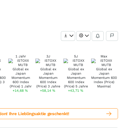
1 Jahr
3J
5J
Max
+14,68
%
+58,14
%
+43,71
%
! Ihre Lieblingsaktie geschenkt!