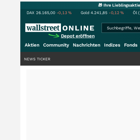
🎁 Ihre Lieblingsakt
DAX
26.165,00
-0,13
%
Gold
4.241,85
-0,12
%
Öl 
Depot eröffnen
Aktien
Community
Nachrichten
Indizes
Fonds
NEWS TICKER