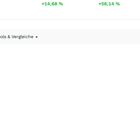
+14,68
%
+58,14
%
ools & Vergleiche