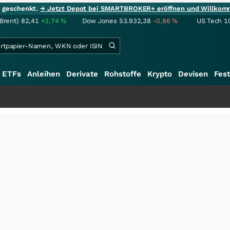
ie geschenkt.
→ Jetzt Depot bei SMARTBROKER+ eröffnen und Willkom
(Brent)
82,41
+3,74
%
Dow Jones
53.932,38
-0,86
%
US Tech 1
ETFs
Anleihen
Derivate
Rohstoffe
Krypto
Devisen
Fest
+++
Sc