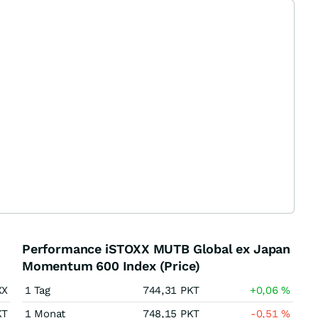
Performance iSTOXX MUTB Global ex Japan
Momentum 600 Index (Price)
XX
1 Tag
744,31
PKT
+0,06
%
KT
1 Monat
748,15
PKT
-0,51
%