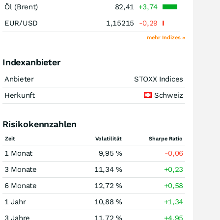
Öl (Brent)
82,41
+3,74
EUR/USD
1,15215
-0,29
mehr Indizes »
Indexanbieter
Anbieter
STOXX Indices
Herkunft
Schweiz
Risikokennzahlen
Zeit
Volatilität
Sharpe Ratio
1 Monat
9,95 %
-0,06
3 Monate
11,34 %
+0,23
6 Monate
12,72 %
+0,58
1 Jahr
10,88 %
+1,34
3 Jahre
11,72 %
+4,95