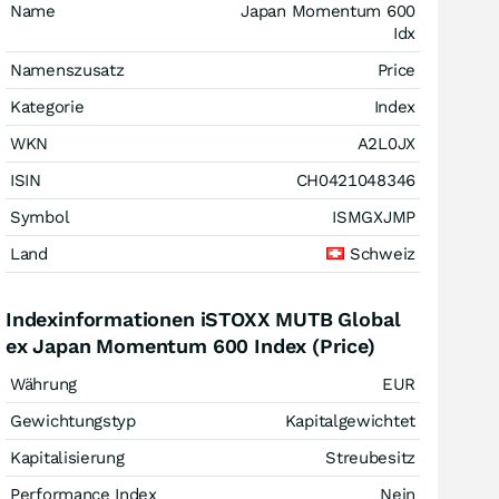
Name
Japan Momentum 600
Idx
Namenszusatz
Price
Kategorie
Index
WKN
A2L0JX
ISIN
CH0421048346
Symbol
ISMGXJMP
Land
Schweiz
Indexinformationen iSTOXX MUTB Global
ex Japan Momentum 600 Index (Price)
Währung
EUR
Gewichtungstyp
Kapitalgewichtet
Kapitalisierung
Streubesitz
Performance Index
Nein