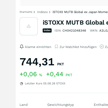
Indizes
iSTOXX MUTB Global ex Japan Momen
Startseite
iSTOXX MUTB Global 
Index
ISIN:
CH0421048346
WKN:
A2L0
Alarme einrichten
Zur Watchlist hinzufügen
Zu
744,31
PKT
+0,06
+0,44
%
PKT
Letzter Kurs
05.08.26
STOXX
Land
Gewichtungstyp
Enthalte