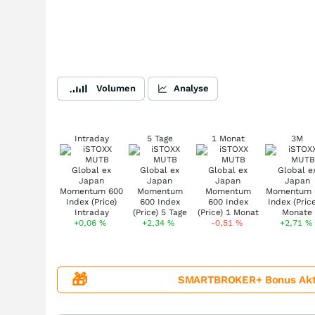
Volumen
Analyse
Intraday
5 Tage
1 Monat
3M
+0,06
%
+2,34
%
-0,51
%
+2,71
%
🎁
SMARTBROKER+ Bonus Aktion