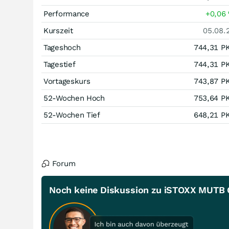
Performance
+0,06
Kurszeit
05.08.
Tageshoch
744,31
P
Tagestief
744,31
P
Vortageskurs
743,87
P
52-Wochen Hoch
753,64
P
52-Wochen Tief
648,21
P
Forum
Noch keine Diskussion zu iSTOXX MUTB 