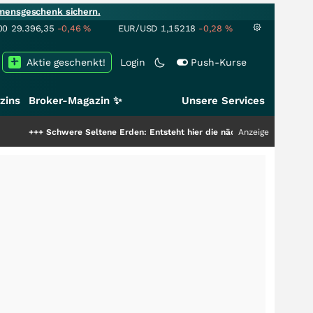
mensgeschenk sichern.
00
29.396,35
-0,46
%
EUR/USD
1,15218
-0,28
%
Aktie geschenkt!
Login
Push-Kurse
zins
Broker-Magazin ✨
Unsere Services
hwere Seltene Erden: Entsteht hier die nächste Milliardenstory?
Anzeige
+++