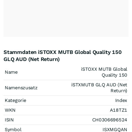
Stammdaten iSTOXX MUTB Global Quality 150
GLQ AUD (Net Return)
iSTOXX MUTB Global
Name
Quality 150
iSTXMUTB GLQ AUD (Net
Namenszusatz
Return)
Kategorie
Index
WKN
A18TZ1
ISIN
CH0306696524
Symbol
ISXMGQAN