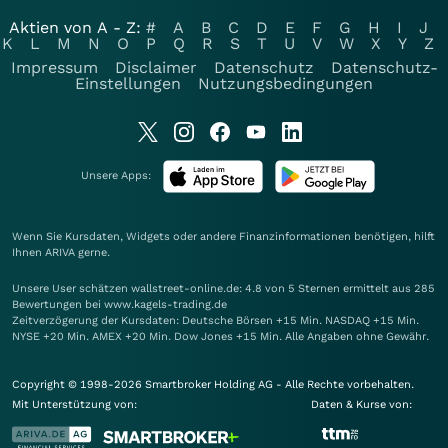
Aktien von A - Z:
#
A
B
C
D
E
F
G
H
I
J
K
L
M
N
O
P
Q
R
S
T
U
V
W
X
Y
Z
Impressum
Disclaimer
Datenschutz
Datenschutz-
Einstellungen
Nutzungsbedingungen
Unsere Apps:
Wenn Sie Kursdaten, Widgets oder andere Finanzinformationen benötigen, hilft
Ihnen
ARIVA
gerne.
Unsere User schätzen wallstreet-online.de: 4.8 von 5 Sternen ermittelt aus 285
Bewertungen bei www.kagels-trading.de
Zeitverzögerung der Kursdaten: Deutsche Börsen +15 Min. NASDAQ +15 Min.
NYSE +20 Min. AMEX +20 Min. Dow Jones +15 Min. Alle Angaben ohne Gewähr.
Copyright © 1998-2026 Smartbroker Holding AG - Alle Rechte vorbehalten.
Mit Unterstützung von:
Daten & Kurse von: