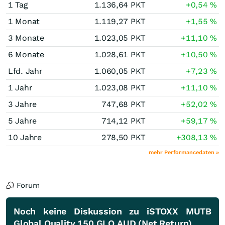
1 Tag
1.136,64
PKT
+0,54
%
1 Monat
1.119,27
PKT
+1,55
%
3 Monate
1.023,05
PKT
+11,10
%
6 Monate
1.028,61
PKT
+10,50
%
Lfd. Jahr
1.060,05
PKT
+7,23
%
1 Jahr
1.023,08
PKT
+11,10
%
3 Jahre
747,68
PKT
+52,02
%
5 Jahre
714,12
PKT
+59,17
%
10 Jahre
278,50
PKT
+308,13
%
mehr Performancedaten »
Forum
Noch keine Diskussion zu iSTOXX MUTB
Global Quality 150 GLQ AUD (Net Return)