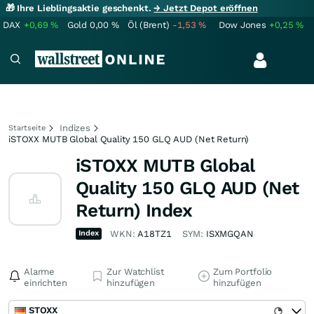
🎁 Ihre Lieblingsaktie geschenkt.
→ Jetzt Depot eröffnen
DAX
+0,69
%
Gold
0,00
%
Öl (Brent)
-1,53
%
Dow Jones
+0,25
%
Indizes
Startseite
iSTOXX MUTB Global Quality 150 GLQ AUD (Net Return)
iSTOXX MUTB Global
Quality 150 GLQ AUD (Net
Return) Index
Index
WKN:
A18TZ1
SYM:
ISXMGQAN
Alarme
Zur Watchlist
Zum Portfolio
einrichten
hinzufügen
hinzufügen
STOXX