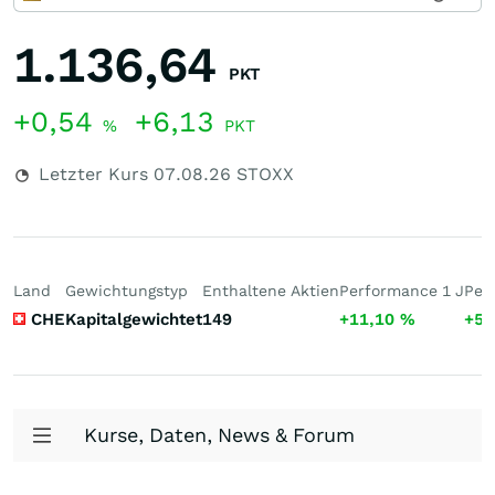
1.136,64
PKT
+0,54
+6,13
%
PKT
Letzter Kurs
07.08.26
STOXX
Land
Gewichtungstyp
Enthaltene Aktien
Performance 1 J
Per
CHE
Kapitalgewichtet
149
+11,10
%
+52
Kurse, Daten, News & Forum