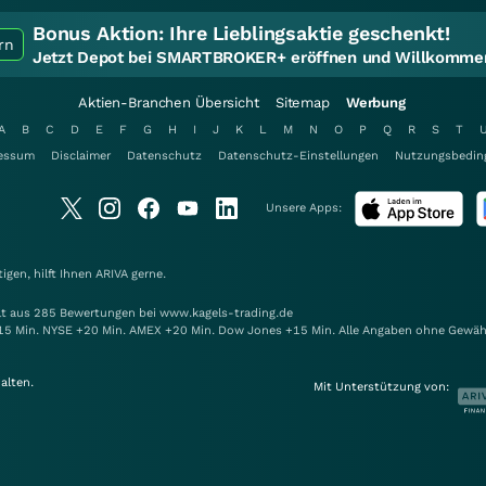
Bonus Aktion:
Ihre Lieblingsaktie geschenkt!
rn
Jetzt Depot bei SMARTBROKER+ eröffnen und Willkommen
Aktien-Branchen Übersicht
Sitemap
Werbung
A
B
C
D
E
F
G
H
I
J
K
L
M
N
O
P
Q
R
S
T
essum
Disclaimer
Datenschutz
Datenschutz-Einstellungen
Nutzungsbedin
Unsere Apps:
gen, hilft Ihnen
ARIVA
gerne.
elt aus 285 Bewertungen bei www.kagels-trading.de
15 Min. NYSE +20 Min. AMEX +20 Min. Dow Jones +15 Min. Alle Angaben ohne Gewäh
alten.
Mit Unterstützung von: