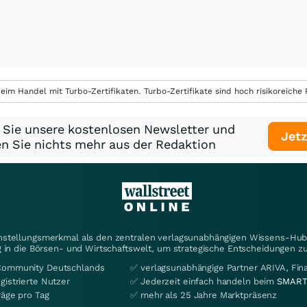
eim Handel mit Turbo-Zertifikaten. Turbo-Zertifikate sind hoch risikoreiche P
 Sie unsere kostenlosen Newsletter und
Jetz
n Sie nichts mehr aus der Redaktion
instellungsmerkmal als den zentralen verlagsunabhängigen Wissens-Hub 
 in die Börsen- und Wirtschaftswelt, um strategische Entscheidungen zu
Community Deutschlands
✅ verlagsunabhängige Partner ARIVA, Fi
gistrierte Nutzer
✅ Jederzeit einfach handeln beim
SMART
räge pro Tag
✅ mehr als 25 Jahre Marktpräsenz