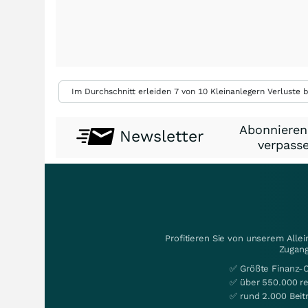
Im Durchschnitt erleiden 7 von 10 Kleinanlegern Verluste b
Abonnieren
Newsletter
verpasse
Profitieren Sie von unserem Alle
Zugang
✅ Größte Finanz-
✅ über 550.000 re
✅ rund 2.000 Beit