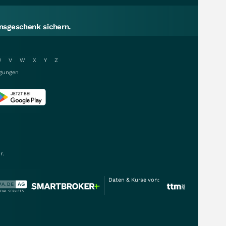
sgeschenk sichern.
U
V
W
X
Y
Z
gungen
r.
Daten & Kurse von: