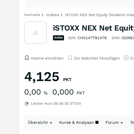
Indizes
iSTOXX NEX Net Equity Dividend Inde
Startseite
iSTOXX NEX Net Equity
Index
ISIN:
CH0147791476
SYM:
IXDNE
Alarme einrichten
Zur Watchlist hinzufügen
Zu
4,125
PKT
0,00
0,000
%
PKT
Letzter Kurs
06.08.26
STOXX
Übersicht
Kurse & Analysen
Forum
T