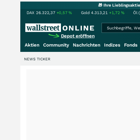
🎁 Ihre Lieblingsakt
DAX
26.322,37
+0,57
%
Gold
4.313,21
+1,72
%
Öl 
Depot eröffnen
Aktien
Community
Nachrichten
Indizes
Fonds
NEWS TICKER