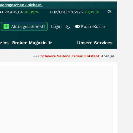
mensgeschenk sichern.
00
29.495,04
+0,39
%
EUR/USD
1,15275
+0,02
%
Aktie geschenkt!
Login
Push-Kurse
zins
Broker-Magazin ✨
Unsere Services
+++
Schwere Seltene Erden: Entsteht hier die nächste Milliar
Anzeige