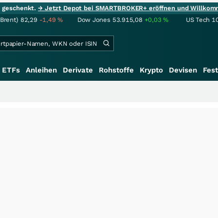
ie geschenkt.
→ Jetzt Depot bei SMARTBROKER+ eröffnen und Willkom
(Brent)
82,29
-1,49
%
Dow Jones
53.915,08
+0,03
%
US Tech 1
ETFs
Anleihen
Derivate
Rohstoffe
Krypto
Devisen
Fest