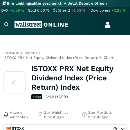
🎁 Ihre Lieblingsaktie geschenkt.
→ Jetzt Depot eröffnen
DAX
+0,69
%
Gold
0,00
%
Öl (Brent)
-1,53
%
Dow Jones
+0,25
%
Indizes
Startseite
iSTOXX PRX Net Equity Dividend Index (Price Return)
Chart
iSTOXX PRX Net Equity
Dividend Index (Price
Return) Index
Index
SYM:
IXDPRX
Alarme
Zur Watchlist
Zum Portfolio
einrichten
hinzufügen
hinzufügen
STOXX