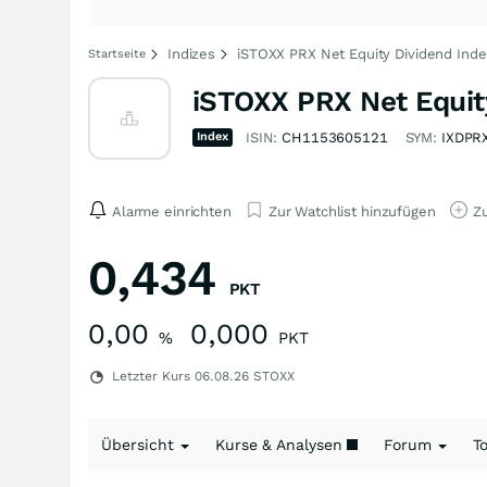
Indizes
iSTOXX PRX Net Equity Dividend Index
Startseite
iSTOXX PRX Net Equity
Index
ISIN:
CH1153605121
SYM:
IXDPR
Alarme einrichten
Zur Watchlist hinzufügen
Zu
0,434
PKT
0,00
0,000
%
PKT
Letzter Kurs
06.08.26
STOXX
Übersicht
Kurse & Analysen
Forum
T