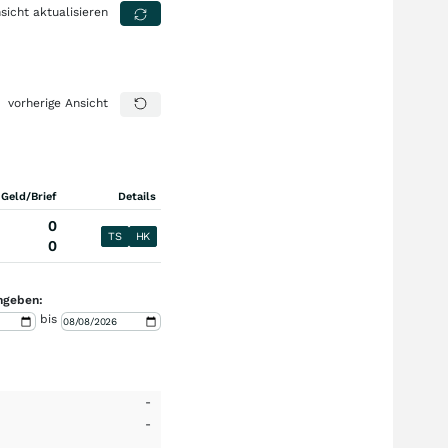
sicht aktualisieren
vorherige Ansicht
 Geld/Brief
Details
0
TS
HK
0
ngeben:
bis
-
-