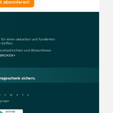
t abonnieren!
für einen aktuellen und fundierten
 treffen.
nanzNachrichten und BörsenNews
BROKER+
sgeschenk sichern.
U
V
W
X
Y
Z
gungen