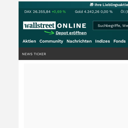
🎁 Ihre Lieblingsakt
DAX
26.355,84
+0,69
%
Gold
4.342,26
0,00
%
Öl (
Depot eröffnen
Aktien
Community
Nachrichten
Indizes
Fonds
NEWS TICKER