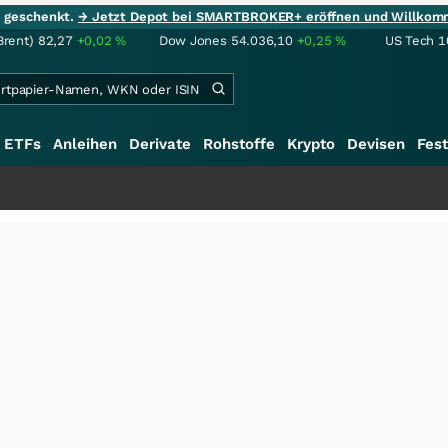
ie geschenkt.
→ Jetzt Depot bei SMARTBROKER+ eröffnen und Willkom
Brent)
82,27
+0,02
%
Dow Jones
54.036,10
+0,25
%
US Tech 1
ETFs
Anleihen
Derivate
Rohstoffe
Krypto
Devisen
Fest