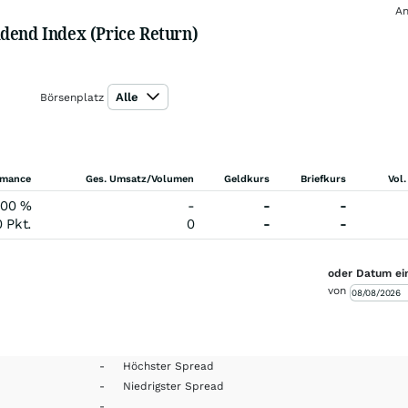
An
dend Index (Price Return)
Alle
Börsenplatz
rmance
Ges. Umsatz/Volumen
Geldkurs
Briefkurs
Vol.
,00
%
-
-
-
0
Pkt.
0
-
-
oder Datum ei
von
-
Höchster Spread
-
Niedrigster Spread
-