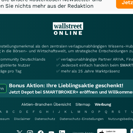
Jetz
n Sie nichts mehr aus der Redaktion
instellungsmerkmal als den zentralen verlagsunabhängigen Wissens-Hub 
 in die Börsen- und Wirtschaftswelt, um strategische Entscheidungen zu
Community Deutschlands
✅ verlagsunabhängige Partner ARIVA, Fi
gistrierte Nutzer
✅ Jederzeit einfach handeln beim
SMART
räge pro Tag
✅ mehr als 25 Jahre Marktpräsenz
Bonus Aktion:
Ihre Lieblingsaktie geschenkt!
rn
Jetzt Depot bei SMARTBROKER+ eröffnen und Willkommen
Aktien-Branchen Übersicht
Sitemap
Werbung
A
B
C
D
E
F
G
H
I
J
K
L
M
N
O
P
Q
R
S
T
essum
Disclaimer
Datenschutz
Datenschutz-Einstellungen
Nutzungsbedin