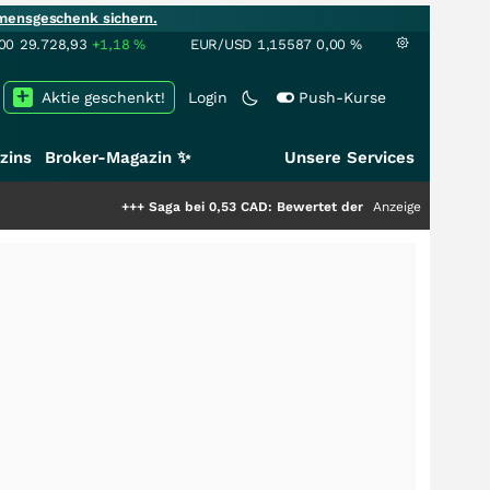
mensgeschenk sichern.
00
29.728,93
+1,18
%
EUR/USD
1,15587
0,00
%
Aktie geschenkt!
Login
Push-Kurse
zins
Broker-Magazin ✨
Unsere Services
+++
Saga bei 0,53 CAD: Bewertet der Markt noch immer nur di
Anzeige