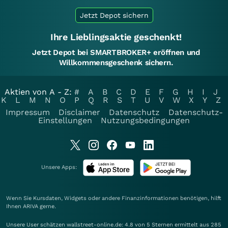
Jetzt Depot sichern
Ihre Lieblingsaktie geschenkt!
Jetzt Depot bei SMARTBROKER+ eröffnen und
Willkommensgeschenk sichern.
Aktien von A - Z:
#
A
B
C
D
E
F
G
H
I
J
K
L
M
N
O
P
Q
R
S
T
U
V
W
X
Y
Z
Impressum
Disclaimer
Datenschutz
Datenschutz-
Einstellungen
Nutzungsbedingungen
Unsere Apps:
Wenn Sie Kursdaten, Widgets oder andere Finanzinformationen benötigen, hilft
Ihnen
ARIVA
gerne.
Unsere User schätzen wallstreet-online.de: 4.8 von 5 Sternen ermittelt aus 285