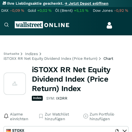
🎁 Ihre Lieblingsaktie geschenkt.
→ Jetzt Depot eröffnen
DAX
-0,09
%
Gold
+0,02
%
Öl (Brent)
+5,15
%
Dow Jones
-0,92
%
Indizes
Startseite
iSTOXX RR Net Equity Dividend Index (Price Return)
Chart
iSTOXX RR Net Equity
Dividend Index (Price
Return) Index
Index
SYM:
IXDRR
Alarme
Zur Watchlist
Zum Portfolio
einrichten
hinzufügen
hinzufügen
STOXX