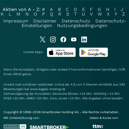
Aktien von A - Z:
#
A
B
C
D
E
F
G
H
I
J
K
L
M
N
O
P
Q
R
S
T
U
V
W
X
Y
Z
Impressum
Disclaimer
Datenschutz
Datenschutz-
Einstellungen
Nutzungsbedingungen
Unsere Apps:
Wenn Sie Kursdaten, Widgets oder andere Finanzinformationen benötigen, hilft
Ihnen
ARIVA
gerne.
Unsere User schätzen wallstreet-online.de: 4.8 von 5 Sternen ermittelt aus 285
Bewertungen bei www.kagels-trading.de
Zeitverzögerung der Kursdaten: Deutsche Börsen +15 Min. NASDAQ +15 Min.
NYSE +20 Min. AMEX +20 Min. Dow Jones +15 Min. Alle Angaben ohne Gewähr.
Copyright © 1998-2026 Smartbroker Holding AG - Alle Rechte vorbehalten.
Mit Unterstützung von:
Daten & Kurse von: