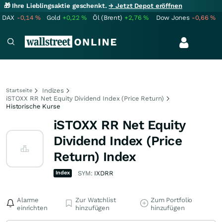
🎁 Ihre Lieblingsaktie geschenkt.
→ Jetzt Depot eröffnen
DAX
-0,14
%
Gold
+0,22
%
Öl (Brent)
+2,76
%
Dow Jones
-0,66
%
Indizes
Startseite
iSTOXX RR Net Equity Dividend Index (Price Return)
Historische Kurse
iSTOXX RR Net Equity
Dividend Index (Price
Return) Index
Index
SYM:
IXDRR
Alarme
Zur Watchlist
Zum Portfolio
einrichten
hinzufügen
hinzufügen