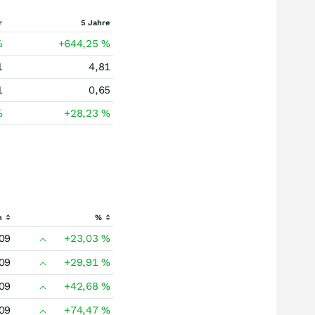
r
5 Jahre
%
+644,25
%
1
4,81
1
0,65
%
+28,23
%
h
%
09
+23,03
%
09
+29,91
%
09
+42,68
%
09
+74,47
%