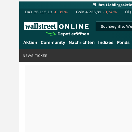
🎁 Ihre Lieblingsakt
DAX
26.115,13
-0,32
%
Gold
4.236,81
-0,24
%
Öl (
Depot eröffnen
Aktien
Community
Nachrichten
Indizes
Fonds
NEWS TICKER