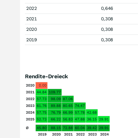
2022
0,646
2021
0,308
2020
0,308
2019
0,308
Rendite-Dreieck
2020
0.00
2021
44.84
109.77
2022
57.73
98.09
87.06
2023
61.76
89.88
80.65
74.47
2024
57.75
76.79
66.99
57.78
42.68
2025
52.73
66.22
56.83
47.88
36.15
29.91
Ø
45.80
88.15
72.88
60.04
39.42
29.91
2019
2020
2021
2022
2023
2024