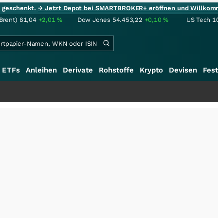
ie geschenkt.
→ Jetzt Depot bei SMARTBROKER+ eröffnen und Willkom
Brent)
81,04
+2,01
%
Dow Jones
54.453,22
+0,10
%
US Tech 1
ETFs
Anleihen
Derivate
Rohstoffe
Krypto
Devisen
Fest