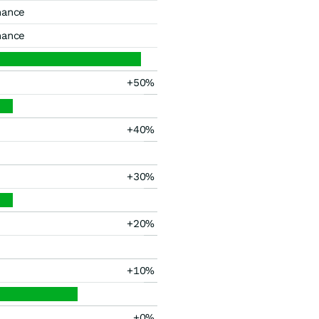
mance
mance
+50%
+40%
+30%
+20%
+10%
+0%