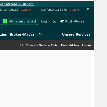
mensgeschenk sichern.
00
29.230,68
-1,02
%
EUR/USD
1,15375
-0,15
%
Aktie geschenkt!
Login
Push-Kurse
zins
Broker-Magazin ✨
Unsere Services
+++
Schwere Seltene Erden: Entsteht hier die nächste Milliardenstory?
Anzeige
++