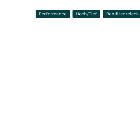
Performance
Hoch/Tief
Renditedreieck