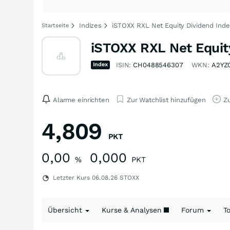
Indizes
iSTOXX RXL Net Equity Dividend Index
Startseite
iSTOXX RXL Net Equity
Index
ISIN:
CH0488546307
WKN:
A2YZ
Alarme einrichten
Zur Watchlist hinzufügen
Zu
4,809
PKT
0,00
0,000
%
PKT
Letzter Kurs
06.08.26
STOXX
Übersicht
Kurse & Analysen
Forum
T