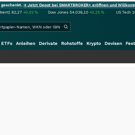
ie geschenkt.
→ Jetzt Depot bei SMARTBROKER+ eröffnen und Willkom
Brent)
82,27
+0,02
%
Dow Jones
54.036,10
+0,25
%
US Tech 1
ETFs
Anleihen
Derivate
Rohstoffe
Krypto
Devisen
Fest