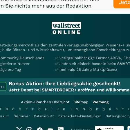
Jetz
n Sie nichts mehr aus der Redaktion
instellungsmerkmal als den zentralen verlagsunabhängigen Wissens-Hub 
 in die Börsen- und Wirtschaftswelt, um strategische Entscheidungen zu
Community Deutschlands
✅ verlagsunabhängige Partner ARIVA, Fi
gistrierte Nutzer
✅ Jederzeit einfach handeln beim
SMART
räge pro Tag
✅ mehr als 25 Jahre Marktpräsenz
Bonus Aktion:
Ihre Lieblingsaktie geschenkt!
rn
Jetzt Depot bei SMARTBROKER+ eröffnen und Willkommen
Aktien-Branchen Übersicht
Sitemap
Werbung
A
B
C
D
E
F
G
H
I
J
K
L
M
N
O
P
Q
R
S
T
essum
Disclaimer
Datenschutz
Datenschutz-Einstellungen
Nutzungsbedin