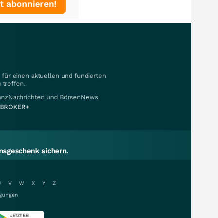
t abonnieren!
für einen aktuellen und fundierten
 treffen.
nanzNachrichten und BörsenNews
BROKER+
sgeschenk sichern.
U
V
W
X
Y
Z
gungen