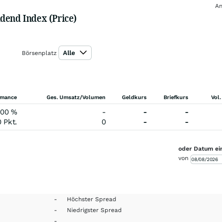
An
dend Index (Price)
Alle
Börsenplatz
rmance
Ges. Umsatz/Volumen
Geldkurs
Briefkurs
Vol.
,00
%
-
-
-
0
Pkt.
0
-
-
oder Datum ei
von
-
Höchster Spread
-
Niedrigster Spread
-