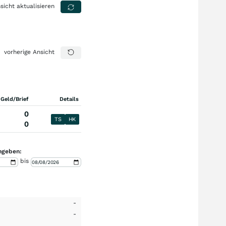
sicht aktualisieren
vorherige Ansicht
 Geld/Brief
Details
0
TS
HK
0
ngeben:
bis
-
-