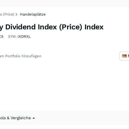
 (Price)
Handelsplätze
 Dividend Index (Price) Index
C5
SYM:
IXDRXL
m Portfolio hinzufügen
ools & Vergleiche