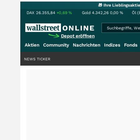
🎁 Ihre Lieblingsakt
DAX
26.355,84
+0,69
%
Gold
4.342,26
0,00
%
Öl (
Depot eröffnen
Aktien
Community
Nachrichten
Indizes
Fonds
NEWS TICKER