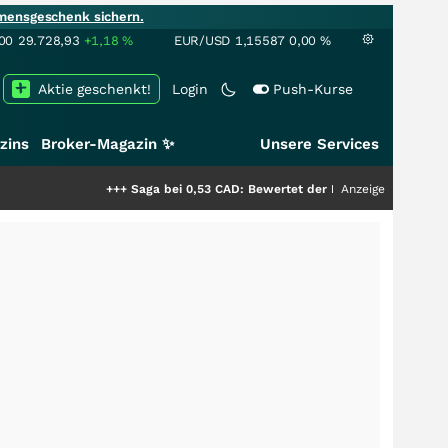
mensgeschenk sichern.
00
29.728,93
+1,18
%
EUR/USD
1,15587
0,00
%
Aktie geschenkt!
Login
Push-Kurse
zins
Broker-Magazin ✨
Unsere Services
+++
Saga bei 0,53 CAD: Bewertet der Markt noch immer nur die H
Anzeige