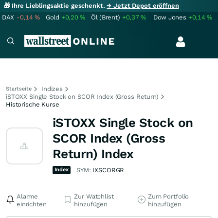
🎁 Ihre Lieblingsaktie geschenkt.
→ Jetzt Depot eröffnen
DAX
-0,14
%
Gold
+0,20
%
Öl (Brent)
+0,37
%
Dow Jones
+0,14
%
Indizes
Startseite
iSTOXX Single Stock on SCOR Index (Gross Return)
Historische Kurse
iSTOXX Single Stock on
SCOR Index (Gross
Return) Index
Index
SYM:
IXSCORGR
Alarme
Zur Watchlist
Zum Portfolio
einrichten
hinzufügen
hinzufügen