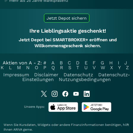
✅ mehr als 25 Jahre Marktpräsenz
Jetzt Depot sichern
Ihre Lieblingsaktie geschenkt!
Jetzt Depot bei SMARTBROKER+ eröffnen und
Willkommensgeschenk sichern.
Aktien von A - Z:
#
A
B
C
D
E
F
G
H
I
J
K
L
M
N
O
P
Q
R
S
T
U
V
W
X
Y
Z
Impressum
Disclaimer
Datenschutz
Datenschutz-
Einstellungen
Nutzungsbedingungen
Unsere Apps:
Wenn Sie Kursdaten, Widgets oder andere Finanzinformationen benötigen, hilft
Ihnen
ARIVA
gerne.