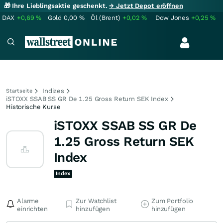
🎁 Ihre Lieblingsaktie geschenkt.
→ Jetzt Depot eröffnen
DAX
+0,69
%
Gold
0,00
%
Öl (Brent)
+0,02
%
Dow Jones
+0,25
%
Indizes
Startseite
iSTOXX SSAB SS GR De 1.25 Gross Return SEK Index
Historische Kurse
iSTOXX SSAB SS GR De
1.25 Gross Return SEK
Index
Index
Alarme
Zur Watchlist
Zum Portfolio
einrichten
hinzufügen
hinzufügen