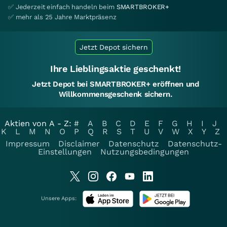
✅ Jederzeit einfach handeln beim
SMARTBROKER+
✅ mehr als 25 Jahre Marktpräsenz
Jetzt Depot sichern
Ihre Lieblingsaktie geschenkt!
Jetzt Depot bei SMARTBROKER+ eröffnen und
Willkommensgeschenk sichern.
Aktien von A - Z:
#
A
B
C
D
E
F
G
H
I
J
K
L
M
N
O
P
Q
R
S
T
U
V
W
X
Y
Z
Impressum
Disclaimer
Datenschutz
Datenschutz-
Einstellungen
Nutzungsbedingungen
Unsere Apps: