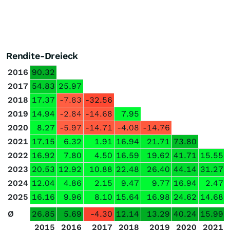
Rendite-Dreieck
2016
90.32
2017
54.83
25.97
2018
17.37
-7.83
-32.56
2019
14.94
-2.84
-14.68
7.95
2020
8.27
-5.97
-14.71
-4.08
-14.76
2021
17.15
6.32
1.91
16.94
21.71
73.80
2022
16.92
7.80
4.50
16.59
19.62
41.71
15.55
2023
20.53
12.92
10.88
22.48
26.40
44.14
31.27
2024
12.04
4.86
2.15
9.47
9.77
16.94
2.47
2025
16.16
9.96
8.10
15.64
16.98
24.62
14.68
Ø
26.85
5.69
-4.30
12.14
13.29
40.24
15.99
2015
2016
2017
2018
2019
2020
2021