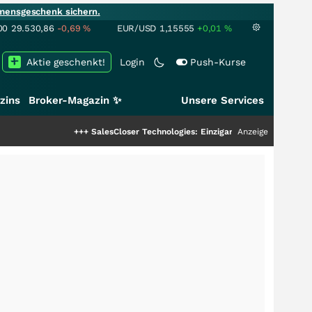
mensgeschenk sichern.
00
29.530,86
-0,69
%
EUR/USD
1,15555
+0,01
%
Aktie geschenkt!
Login
Push-Kurse
zins
Broker-Magazin ✨
Unsere Services
+++
SalesCloser Technologies: Einzigartige Leistung zieht die To
Anzeige