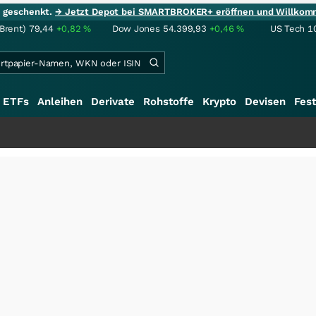
ie geschenkt.
→ Jetzt Depot bei SMARTBROKER+ eröffnen und Willkom
(Brent)
79,44
+0,82
%
Dow Jones
54.399,93
+0,46
%
US Tech 1
ETFs
Anleihen
Derivate
Rohstoffe
Krypto
Devisen
Fest