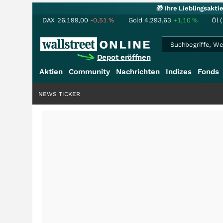
🎁 Ihre Lieblingsakt
DAX
26.199,00
-0,51
%
Gold
4.293,63
+1,10
%
Öl 
Depot eröffnen
Aktien
Community
Nachrichten
Indizes
Fonds
NEWS TICKER