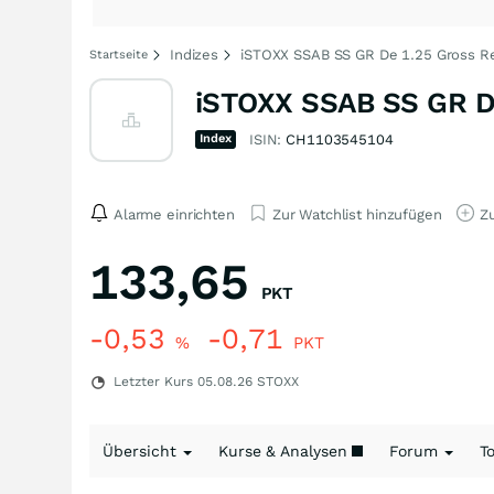
Indizes
iSTOXX SSAB SS GR De 1.25 Gross R
Startseite
iSTOXX SSAB SS GR De
Index
ISIN:
CH1103545104
Alarme einrichten
Zur Watchlist hinzufügen
Zu
133,65
PKT
-0,53
-0,71
%
PKT
Letzter Kurs
05.08.26
STOXX
Übersicht
Kurse & Analysen
Forum
T