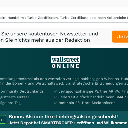
eim Handel mit Turbo-Zertifikaten. Turbo-Zertifikate sind hoch risikoreiche P
 Sie unsere kostenlosen Newsletter und
Jetz
n Sie nichts mehr aus der Redaktion
instellungsmerkmal als den zentralen verlagsunabhängigen Wissens-Hub 
 in die Börsen- und Wirtschaftswelt, um strategische Entscheidungen zu
Community Deutschlands
✅ verlagsunabhängige Partner ARIVA, Fi
gistrierte Nutzer
✅ Jederzeit einfach handeln beim
SMART
räge pro Tag
✅ mehr als 25 Jahre Marktpräsenz
Bonus Aktion:
Ihre Lieblingsaktie geschenkt!
rn
Jetzt Depot bei SMARTBROKER+ eröffnen und Willkommen