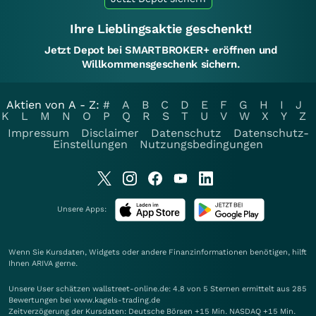
Ihre Lieblingsaktie geschenkt!
Jetzt Depot bei SMARTBROKER+ eröffnen und
Willkommensgeschenk sichern.
Aktien von A - Z:
#
A
B
C
D
E
F
G
H
I
J
K
L
M
N
O
P
Q
R
S
T
U
V
W
X
Y
Z
Impressum
Disclaimer
Datenschutz
Datenschutz-
Einstellungen
Nutzungsbedingungen
Unsere Apps:
Wenn Sie Kursdaten, Widgets oder andere Finanzinformationen benötigen, hilft
Ihnen
ARIVA
gerne.
Unsere User schätzen wallstreet-online.de: 4.8 von 5 Sternen ermittelt aus 285
Bewertungen bei www.kagels-trading.de
Zeitverzögerung der Kursdaten: Deutsche Börsen +15 Min. NASDAQ +15 Min.