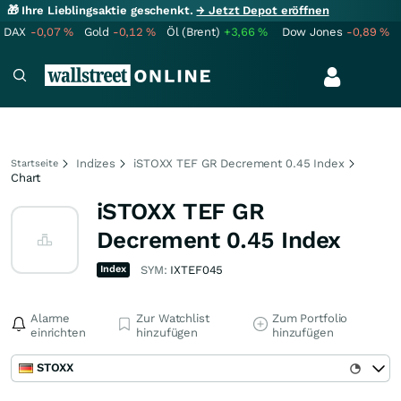
🎁 Ihre Lieblingsaktie geschenkt.
→ Jetzt Depot eröffnen
DAX
-0,07
%
Gold
-0,12
%
Öl (Brent)
+3,66
%
Dow Jones
-0,89
%
Indizes
iSTOXX TEF GR Decrement 0.45 Index
Startseite
Chart
iSTOXX TEF GR
Decrement 0.45 Index
Index
SYM:
IXTEF045
Alarme
Zur Watchlist
Zum Portfolio
einrichten
hinzufügen
hinzufügen
STOXX