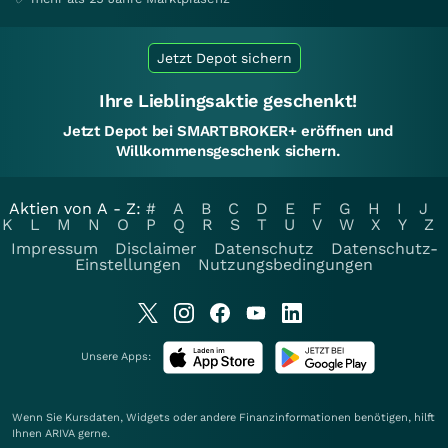
Jetzt Depot sichern
Ihre Lieblingsaktie geschenkt!
Jetzt Depot bei SMARTBROKER+ eröffnen und
Willkommensgeschenk sichern.
Aktien von A - Z:
#
A
B
C
D
E
F
G
H
I
J
K
L
M
N
O
P
Q
R
S
T
U
V
W
X
Y
Z
Impressum
Disclaimer
Datenschutz
Datenschutz-
Einstellungen
Nutzungsbedingungen
Unsere Apps:
Wenn Sie Kursdaten, Widgets oder andere Finanzinformationen benötigen, hilft
Ihnen
ARIVA
gerne.