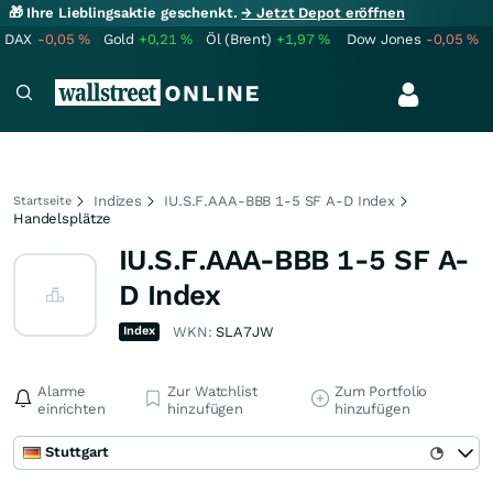
🎁 Ihre Lieblingsaktie geschenkt.
→ Jetzt Depot eröffnen
DAX
-0,05
%
Gold
+0,21
%
Öl (Brent)
+1,97
%
Dow Jones
-0,05
%
Indizes
IU.S.F.AAA-BBB 1-5 SF A-D Index
Startseite
Handelsplätze
IU.S.F.AAA-BBB 1-5 SF A-
D Index
Index
WKN:
SLA7JW
Alarme
Zur Watchlist
Zum Portfolio
einrichten
hinzufügen
hinzufügen
Stuttgart